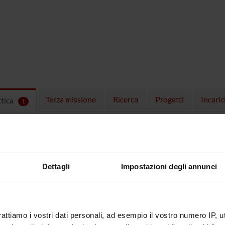
Terza missione
Ricerca
Progetti
Incaric
ttica
1
EGNAMENTI
menti attivi nel periodo selezionato:
1
.
ull'insegnamento per vedere orari e dettagli del corso.
Dettagli
Impostazioni degli annunci
rattiamo i vostri dati personali, ad esempio il vostro numero IP, 
O
NOME
CREDITI
TOTALI