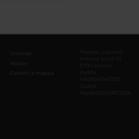
Piazzale Ludovico
Dottorati
Antonio Scuro 10
Master
37134 Verona
Partita
Contatti e mappa
IVA01541040232
Codice
Fiscale93009870234