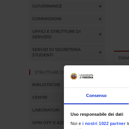
GOVERNANCE
COMMISSIONI
UFFICI E STRUTTURE DI
SERVIZIO
SERVIZI DI SEGRETERIA
STUDENTI
Dida
STRUTTURE DEL DIPARTIMENTO
INS
BIBLIOTECHE
Insegna
Clicca s
Consenso
CENTRI
LABORATORI
Uso responsabile dei dati
SPIN OFF E AZIENDE
Noi e
i nostri 1022 partner
t
CORS