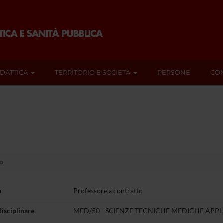
IDATTICA
TERRITORIO E SOCIETÀ
PERSONE
CON
lo
a
Professore a contratto
disciplinare
MED/50 - SCIENZE TECNICHE MEDICHE APPL