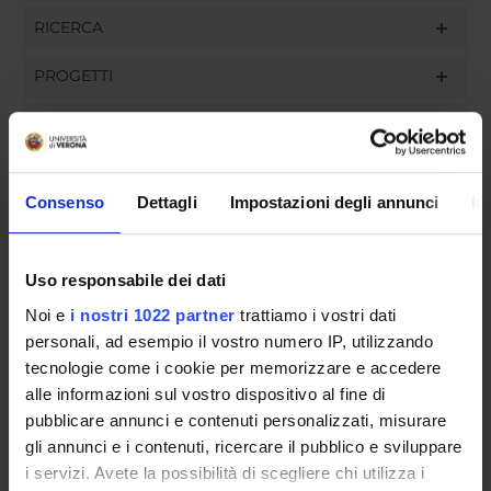
RICERCA
PROGETTI
INCARICHI
Consenso
Dettagli
Impostazioni degli annunci
In
ORGANIZZAZIONE
Uso responsabile dei dati
GOVERNANCE
Noi e
i nostri 1022 partner
trattiamo i vostri dati
COMMISSIONI
personali, ad esempio il vostro numero IP, utilizzando
tecnologie come i cookie per memorizzare e accedere
UFFICI E STRUTTURE DI SERVIZIO
alle informazioni sul vostro dispositivo al fine di
pubblicare annunci e contenuti personalizzati, misurare
SERVIZI DI SEGRETERIA STUDENTI
gli annunci e i contenuti, ricercare il pubblico e sviluppare
i servizi. Avete la possibilità di scegliere chi utilizza i
STRUTTURE DEL DIPARTIMENTO