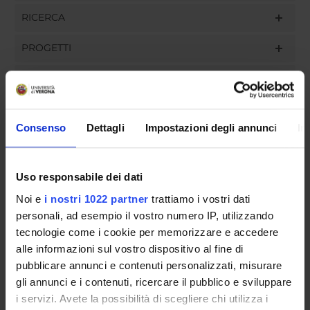
RICERCA
PROGETTI
INCARICHI
Consenso
Dettagli
Impostazioni degli annunci
In
ORGANIZZAZIONE
Uso responsabile dei dati
GOVERNANCE
Noi e
i nostri 1022 partner
trattiamo i vostri dati
COMMISSIONI
personali, ad esempio il vostro numero IP, utilizzando
tecnologie come i cookie per memorizzare e accedere
UFFICI E STRUTTURE DI SERVIZIO
alle informazioni sul vostro dispositivo al fine di
pubblicare annunci e contenuti personalizzati, misurare
SERVIZI DI SEGRETERIA STUDENTI
gli annunci e i contenuti, ricercare il pubblico e sviluppare
i servizi. Avete la possibilità di scegliere chi utilizza i
STRUTTURE DEL DIPARTIMENTO