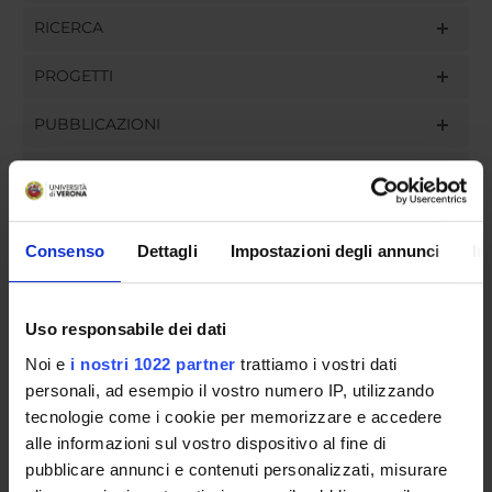
RICERCA
PROGETTI
PUBBLICAZIONI
INCARICHI
Consenso
Dettagli
Impostazioni degli annunci
In
ORGANIZZAZIONE
Uso responsabile dei dati
GOVERNANCE
Noi e
i nostri 1022 partner
trattiamo i vostri dati
COMMISSIONI
personali, ad esempio il vostro numero IP, utilizzando
tecnologie come i cookie per memorizzare e accedere
UFFICI E STRUTTURE DI SERVIZIO
alle informazioni sul vostro dispositivo al fine di
pubblicare annunci e contenuti personalizzati, misurare
SERVIZI DI SEGRETERIA STUDENTI