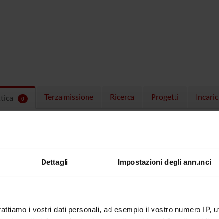
Terza missione
Ricerca
Progetti
Incaric
ttica
0
EGNAMENTI
menti attivi nel periodo selezionato:
0
.
ull'insegnamento per vedere orari e dettagli del corso.
Dettagli
Impostazioni degli annunci
rattiamo i vostri dati personali, ad esempio il vostro numero IP, 