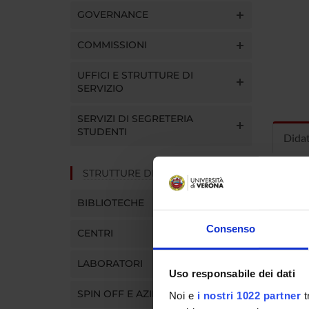
GOVERNANCE
COMMISSIONI
UFFICI E STRUTTURE DI
SERVIZIO
SERVIZI DI SEGRETERIA
STUDENTI
Dida
STRUTTURE DEL DIPARTIMENTO
INS
BIBLIOTECHE
Insegna
Clicca s
Consenso
CENTRI
LABORATORI
Uso responsabile dei dati
SPIN OFF E AZIENDE
Noi e
i nostri 1022 partner
t