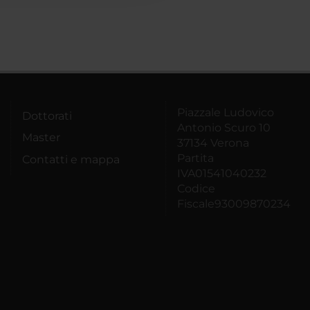
Piazzale Ludovico
Dottorati
Antonio Scuro 10
Master
37134 Verona
Partita
Contatti e mappa
IVA01541040232
Codice
Fiscale93009870234