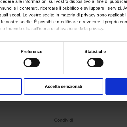
dere alle informazioni sul vostro dispositivo al fine di pubblica
nunci e i contenuti, ricercare il pubblico e sviluppare i servizi. A
r quali scopi. Le vostre scelte in materia di privacy sono applicabi
to le vostre scelte. È possibile modificare o revocare il proprio 
 o facendo clic sull'icona di attivazione della privacy.
mo anche:
oni sulla tua posizione geografica, con un'approssimazione di qu
Preferenze
Statistiche
spositivo, scansionandolo attivamente alla ricerca di caratteristich
aborati i tuoi dati personali e imposta le tue preferenze nella
s
consenso in qualsiasi momento dalla Dichiarazione sui cookie.
Accetta selezionati
nalizzare contenuti ed annunci, per fornire funzionalità dei socia
inoltre informazioni sul modo in cui utilizzi il nostro sito con i n
icità e social media, i quali potrebbero combinarle con altre inform
lizzo dei loro servizi.
Condividi