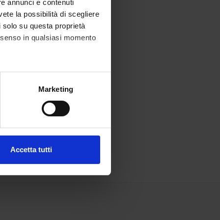
re annunci e contenuti
vete la possibilità di scegliere
li solo su questa proprietà
consenso in qualsiasi momento
alche metro,
Marketing
e specifiche (impronte
ezione dettagli
. Puoi
Accetta tutti
l media e per analizzare il
ostri partner che si occupano
azioni che hai fornito loro o