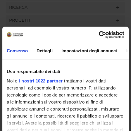
RICERCA
PROGETTI
INCARICHI
Consenso
Dettagli
Impostazioni degli annunci
In
ORGANIZZAZIONE
Uso responsabile dei dati
GOVERNANCE
Noi e
i nostri 1022 partner
trattiamo i vostri dati
personali, ad esempio il vostro numero IP, utilizzando
COMMISSIONI
tecnologie come i cookie per memorizzare e accedere
alle informazioni sul vostro dispositivo al fine di
UFFICI E STRUTTURE DI SERVIZIO
pubblicare annunci e contenuti personalizzati, misurare
gli annunci e i contenuti, ricercare il pubblico e sviluppare
SERVIZI DI SEGRETERIA STUDENTI
i servizi. Avete la possibilità di scegliere chi utilizza i
vostri dati e per quali scopi. Le vostre scelte in materia di
STRUTTURE DEL DIPARTIMENTO