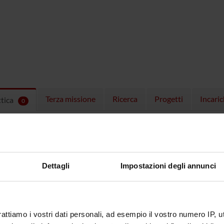
Terza missione
Ricerca
Progetti
Incaric
ttica
0
EGNAMENTI
menti attivi nel periodo selezionato:
0
.
ull'insegnamento per vedere orari e dettagli del corso.
Dettagli
Impostazioni degli annunci
rattiamo i vostri dati personali, ad esempio il vostro numero IP, 