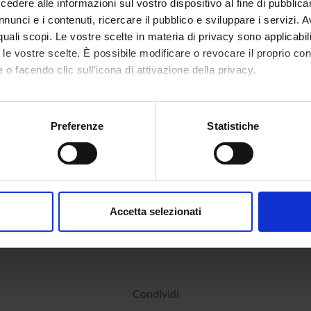
dere alle informazioni sul vostro dispositivo al fine di pubblica
nunci e i contenuti, ricercare il pubblico e sviluppare i servizi. A
r quali scopi. Le vostre scelte in materia di privacy sono applicabi
to le vostre scelte. È possibile modificare o revocare il proprio 
 o facendo clic sull'icona di attivazione della privacy.
mo anche:
oni sulla tua posizione geografica, con un'approssimazione di qu
Preferenze
Statistiche
spositivo, scansionandolo attivamente alla ricerca di caratteristich
aborati i tuoi dati personali e imposta le tue preferenze nella
s
consenso in qualsiasi momento dalla Dichiarazione sui cookie.
Accetta selezionati
nalizzare contenuti ed annunci, per fornire funzionalità dei socia
inoltre informazioni sul modo in cui utilizzi il nostro sito con i n
icità e social media, i quali potrebbero combinarle con altre inform
lizzo dei loro servizi.
Condividi