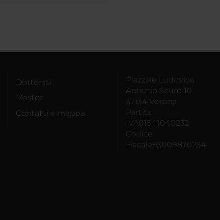
Piazzale Ludovico
Dottorati
Antonio Scuro 10
Master
37134 Verona
Partita
Contatti e mappa
IVA01541040232
Codice
Fiscale93009870234