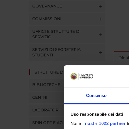
GOVERNANCE
COMMISSIONI
UFFICI E STRUTTURE DI
SERVIZIO
SERVIZI DI SEGRETERIA
STUDENTI
Dida
STRUTTURE DEL DIPARTIMENTO
INS
BIBLIOTECHE
Insegna
Clicca s
Consenso
CENTRI
LABORATORI
Uso responsabile dei dati
SPIN OFF E AZIENDE
Noi e
i nostri 1022 partner
t