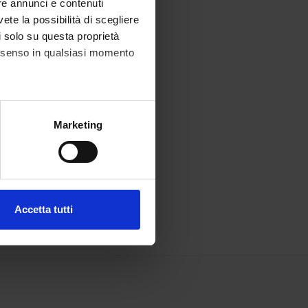
re annunci e contenuti
vete la possibilità di scegliere
li solo su questa proprietà
consenso in qualsiasi momento
alche metro,
Marketing
e specifiche (impronte
ezione dettagli
. Puoi
Accetta tutti
l media e per analizzare il
ostri partner che si occupano
azioni che hai fornito loro o