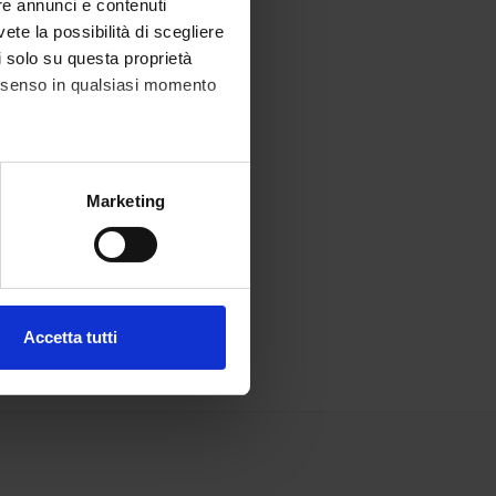
re annunci e contenuti
vete la possibilità di scegliere
li solo su questa proprietà
consenso in qualsiasi momento
alche metro,
Marketing
e specifiche (impronte
ezione dettagli
. Puoi
Accetta tutti
l media e per analizzare il
ostri partner che si occupano
azioni che hai fornito loro o