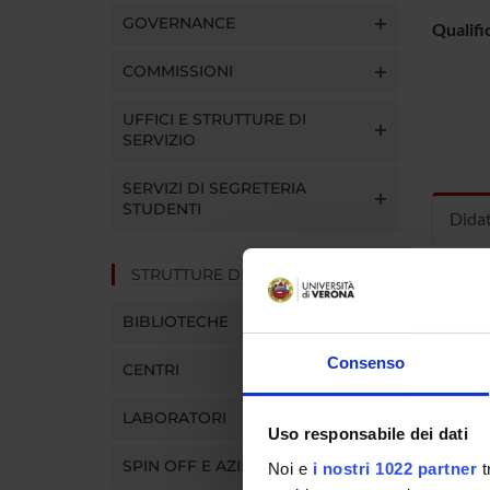
GOVERNANCE
Qualifi
COMMISSIONI
UFFICI E STRUTTURE DI
SERVIZIO
SERVIZI DI SEGRETERIA
STUDENTI
Dida
STRUTTURE DEL DIPARTIMENTO
INS
BIBLIOTECHE
Insegna
Clicca s
Consenso
CENTRI
LABORATORI
Uso responsabile dei dati
SPIN OFF E AZIENDE
Noi e
i nostri 1022 partner
t