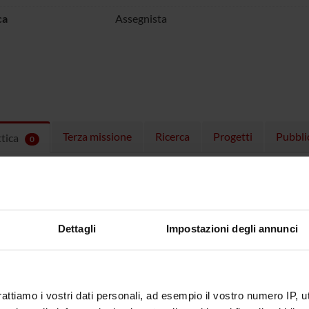
ca
Assegnista
Terza missione
Ricerca
Progetti
Pubbli
ttica
0
EGNAMENTI
menti attivi nel periodo selezionato:
0
.
ull'insegnamento per vedere orari e dettagli del corso.
Dettagli
Impostazioni degli annunci
rattiamo i vostri dati personali, ad esempio il vostro numero IP, 