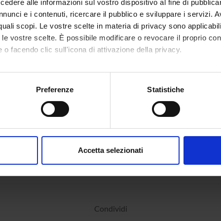
dere alle informazioni sul vostro dispositivo al fine di pubblica
nunci e i contenuti, ricercare il pubblico e sviluppare i servizi. A
r quali scopi. Le vostre scelte in materia di privacy sono applicabi
to le vostre scelte. È possibile modificare o revocare il proprio 
 o facendo clic sull'icona di attivazione della privacy.
mo anche:
oni sulla tua posizione geografica, con un'approssimazione di qu
Preferenze
Statistiche
spositivo, scansionandolo attivamente alla ricerca di caratteristich
aborati i tuoi dati personali e imposta le tue preferenze nella
s
consenso in qualsiasi momento dalla Dichiarazione sui cookie.
Accetta selezionati
nalizzare contenuti ed annunci, per fornire funzionalità dei socia
inoltre informazioni sul modo in cui utilizzi il nostro sito con i n
icità e social media, i quali potrebbero combinarle con altre inform
lizzo dei loro servizi.
Condividi