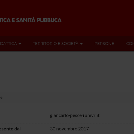
IDATTICA
TERRITORIO E SOCIETÀ
PERSONE
CON
ce
giancarlo
pesce
univr
it
sente dal
30 novembre 2017