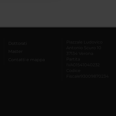
Piazzale Ludovico
Dottorati
Antonio Scuro 10
Master
37134 Verona
Partita
Contatti e mappa
IVA01541040232
Codice
Fiscale93009870234