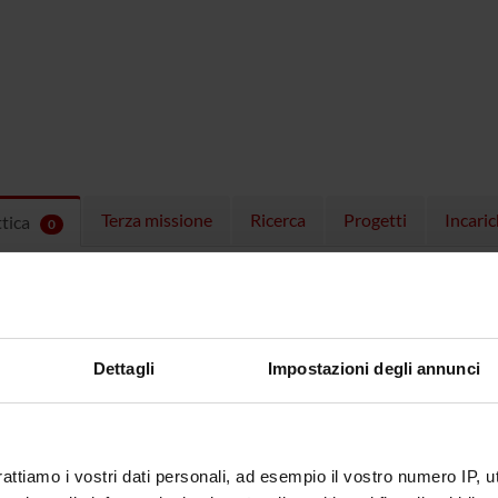
Terza missione
Ricerca
Progetti
Incaric
ttica
0
EGNAMENTI
menti attivi nel periodo selezionato:
0
.
ull'insegnamento per vedere orari e dettagli del corso.
Dettagli
Impostazioni degli annunci
rattiamo i vostri dati personali, ad esempio il vostro numero IP, 