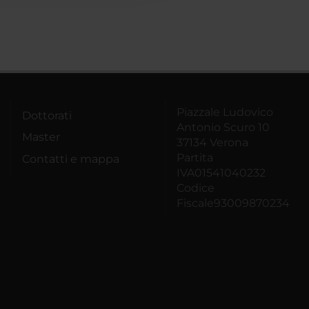
Piazzale Ludovico
Dottorati
Antonio Scuro 10
Master
37134 Verona
Partita
Contatti e mappa
IVA01541040232
Codice
Fiscale93009870234