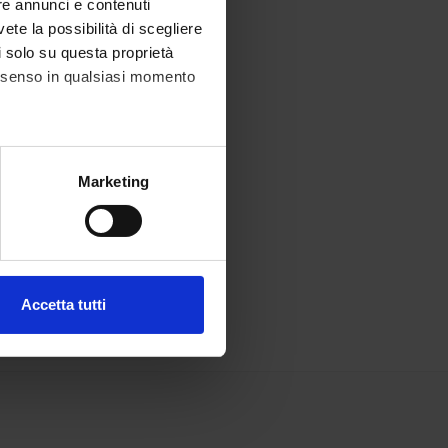
re annunci e contenuti
vete la possibilità di scegliere
li solo su questa proprietà
consenso in qualsiasi momento
alche metro,
Marketing
e specifiche (impronte
ezione dettagli
. Puoi
Accetta tutti
l media e per analizzare il
ostri partner che si occupano
azioni che hai fornito loro o