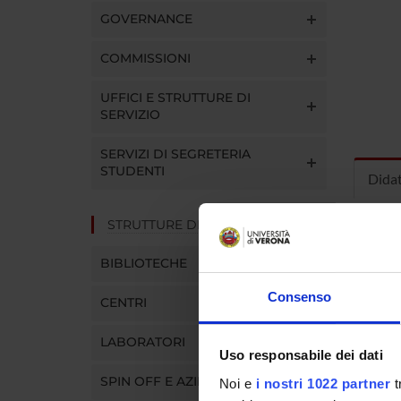
GOVERNANCE
COMMISSIONI
UFFICI E STRUTTURE DI
SERVIZIO
SERVIZI DI SEGRETERIA
STUDENTI
Dida
STRUTTURE DEL DIPARTIMENTO
INS
BIBLIOTECHE
Insegna
Clicca s
Consenso
CENTRI
LABORATORI
Uso responsabile dei dati
SPIN OFF E AZIENDE
Noi e
i nostri 1022 partner
t