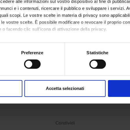
dere alle informazioni sul vostro dispositivo al fine di pubblica
nunci e i contenuti, ricercare il pubblico e sviluppare i servizi. A
r quali scopi. Le vostre scelte in materia di privacy sono applicabi
to le vostre scelte. È possibile modificare o revocare il proprio 
 o facendo clic sull'icona di attivazione della privacy.
mo anche:
oni sulla tua posizione geografica, con un'approssimazione di qu
Preferenze
Statistiche
spositivo, scansionandolo attivamente alla ricerca di caratteristich
aborati i tuoi dati personali e imposta le tue preferenze nella
s
consenso in qualsiasi momento dalla Dichiarazione sui cookie.
Accetta selezionati
nalizzare contenuti ed annunci, per fornire funzionalità dei socia
inoltre informazioni sul modo in cui utilizzi il nostro sito con i n
icità e social media, i quali potrebbero combinarle con altre inform
lizzo dei loro servizi.
Condividi