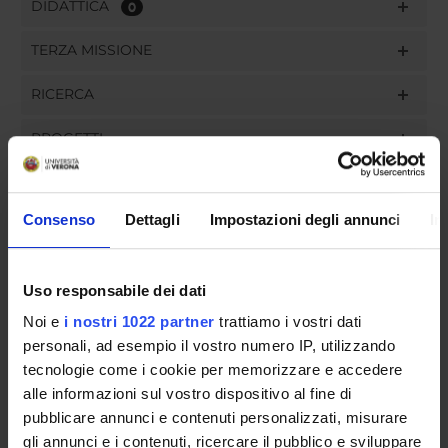
DIDATTICA
0
TERZA MISSIONE
RICERCA
PROGETTI
INCARICHI
Consenso
Dettagli
Impostazioni degli annunci
In
Uso responsabile dei dati
ORGANIZZAZIONE
Noi e
i nostri 1022 partner
trattiamo i vostri dati
GOVERNANCE
personali, ad esempio il vostro numero IP, utilizzando
tecnologie come i cookie per memorizzare e accedere
COMMISSIONI
alle informazioni sul vostro dispositivo al fine di
pubblicare annunci e contenuti personalizzati, misurare
UFFICI E STRUTTURE DI SERVIZIO
gli annunci e i contenuti, ricercare il pubblico e sviluppare