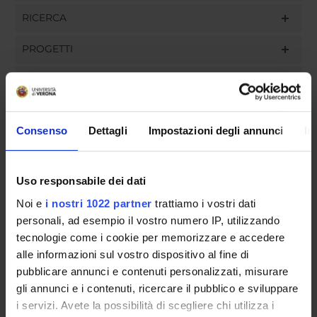
RICERCA
PROGETTI
INCARICHI
Consenso
Dettagli
Impostazioni degli annunci
In
ORGANIZZAZIONE
Uso responsabile dei dati
GOVERNANCE
Noi e
i nostri 1022 partner
trattiamo i vostri dati
COMMISSIONI
personali, ad esempio il vostro numero IP, utilizzando
tecnologie come i cookie per memorizzare e accedere
UFFICI E STRUTTURE DI SERVIZIO
alle informazioni sul vostro dispositivo al fine di
pubblicare annunci e contenuti personalizzati, misurare
SERVIZI DI SEGRETERIA STUDENTI
gli annunci e i contenuti, ricercare il pubblico e sviluppare
i servizi. Avete la possibilità di scegliere chi utilizza i
STRUTTURE DEL DIPARTIMENTO