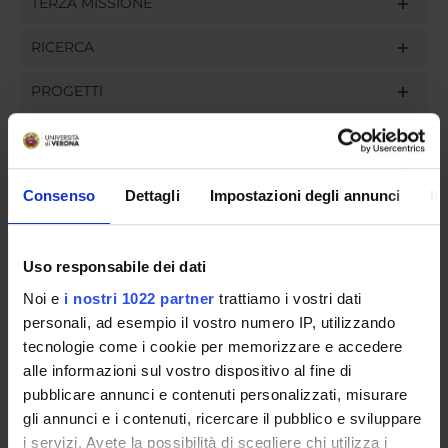
TERZA MISSIONE
RICERCA
PROGETTI
INCARICHI
Consenso
Dettagli
Impostazioni degli annunci
In
ORGANIZZAZIONE
Uso responsabile dei dati
GOVERNANCE
Noi e
i nostri 1022 partner
trattiamo i vostri dati
personali, ad esempio il vostro numero IP, utilizzando
COMMISSIONI
tecnologie come i cookie per memorizzare e accedere
alle informazioni sul vostro dispositivo al fine di
UFFICI E STRUTTURE DI SERVIZIO
pubblicare annunci e contenuti personalizzati, misurare
gli annunci e i contenuti, ricercare il pubblico e sviluppare
SERVIZI DI SEGRETERIA STUDENTI
i servizi. Avete la possibilità di scegliere chi utilizza i