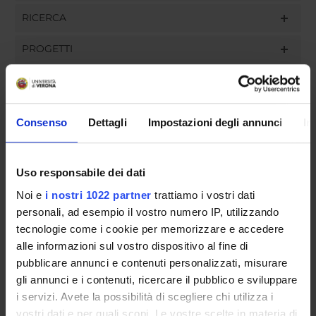
RICERCA
PROGETTI
INCARICHI
Consenso
Dettagli
Impostazioni degli annunci
In
ORGANIZZAZIONE
Uso responsabile dei dati
GOVERNANCE
Noi e
i nostri 1022 partner
trattiamo i vostri dati
personali, ad esempio il vostro numero IP, utilizzando
COMMISSIONI
tecnologie come i cookie per memorizzare e accedere
alle informazioni sul vostro dispositivo al fine di
UFFICI E STRUTTURE DI SERVIZIO
pubblicare annunci e contenuti personalizzati, misurare
gli annunci e i contenuti, ricercare il pubblico e sviluppare
SERVIZI DI SEGRETERIA STUDENTI
i servizi. Avete la possibilità di scegliere chi utilizza i
vostri dati e per quali scopi. Le vostre scelte in materia di
STRUTTURE DEL DIPARTIMENTO