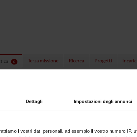
Terza missione
Ricerca
Progetti
Incaric
ttica
0
EGNAMENTI
menti attivi nel periodo selezionato:
0
.
ull'insegnamento per vedere orari e dettagli del corso.
Dettagli
Impostazioni degli annunci
rattiamo i vostri dati personali, ad esempio il vostro numero IP, 