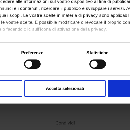
dere alle informazioni sul vostro dispositivo al fine di pubblica
nunci e i contenuti, ricercare il pubblico e sviluppare i servizi. A
r quali scopi. Le vostre scelte in materia di privacy sono applicabi
to le vostre scelte. È possibile modificare o revocare il proprio 
 o facendo clic sull'icona di attivazione della privacy.
mo anche:
oni sulla tua posizione geografica, con un'approssimazione di qu
Preferenze
Statistiche
spositivo, scansionandolo attivamente alla ricerca di caratteristich
aborati i tuoi dati personali e imposta le tue preferenze nella
s
consenso in qualsiasi momento dalla Dichiarazione sui cookie.
Accetta selezionati
nalizzare contenuti ed annunci, per fornire funzionalità dei socia
inoltre informazioni sul modo in cui utilizzi il nostro sito con i n
icità e social media, i quali potrebbero combinarle con altre inform
lizzo dei loro servizi.
Condividi