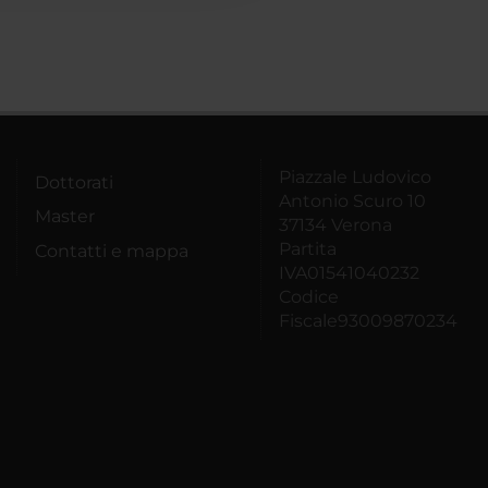
Piazzale Ludovico
Dottorati
Antonio Scuro 10
Master
37134 Verona
Partita
Contatti e mappa
IVA01541040232
Codice
Fiscale93009870234