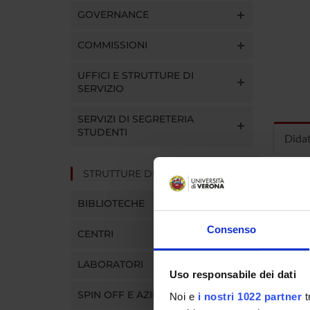
GOVERNANCE
COMMISSIONI
UFFICI E STRUTTURE DI
SERVIZIO
SERVIZI DI SEGRETERIA
STUDENTI
Dida
STRUTTURE DEL DIPARTIMENTO
INS
BIBLIOTECHE
Insegna
Clicca s
Consenso
CENTRI
LABORATORI
Uso responsabile dei dati
SPIN OFF E AZIENDE
Noi e
i nostri 1022 partner
t