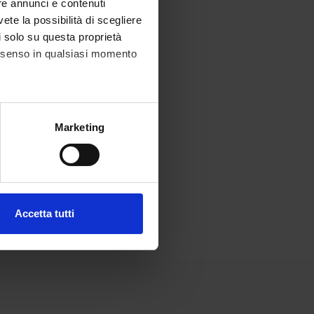
re annunci e contenuti
vete la possibilità di scegliere
li solo su questa proprietà
consenso in qualsiasi momento
alche metro,
Marketing
e specifiche (impronte
ezione dettagli
. Puoi
Accetta tutti
l media e per analizzare il
ostri partner che si occupano
azioni che hai fornito loro o