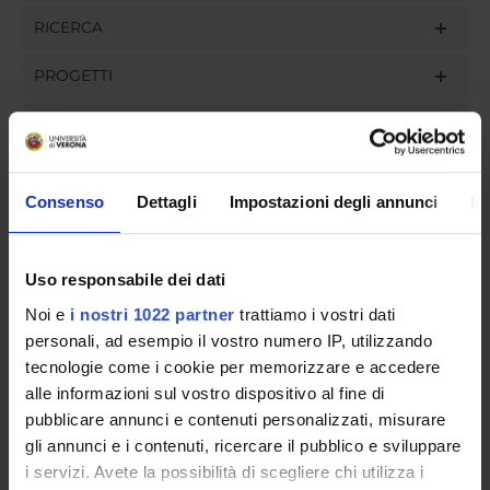
RICERCA
PROGETTI
INCARICHI
Consenso
Dettagli
Impostazioni degli annunci
In
ORGANIZZAZIONE
Uso responsabile dei dati
GOVERNANCE
Noi e
i nostri 1022 partner
trattiamo i vostri dati
COMMISSIONI
personali, ad esempio il vostro numero IP, utilizzando
tecnologie come i cookie per memorizzare e accedere
UFFICI E STRUTTURE DI SERVIZIO
alle informazioni sul vostro dispositivo al fine di
pubblicare annunci e contenuti personalizzati, misurare
SERVIZI DI SEGRETERIA STUDENTI
gli annunci e i contenuti, ricercare il pubblico e sviluppare
i servizi. Avete la possibilità di scegliere chi utilizza i
STRUTTURE DEL DIPARTIMENTO