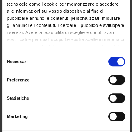
tecnologie come i cookie per memorizzare e accedere
Giuseppe Zamboni
alle informazioni sul vostro dispositivo al fine di
pubblicare annunci e contenuti personalizzati, misurare
gli annunci e i contenuti, ricercare il pubblico e sviluppare
SEZIONI
i servizi. Avete la possibilità di scegliere chi utilizza i
vostri dati e per quali scopi. Le vostre scelte in materia di
Anatomia Patologica
privacy sono applicabili solo su questa proprietà digitale
in cui avete effettuato le vostre scelte. È possibile
Selezione
modificare o revocare il proprio consenso in qualsiasi
Necessari
del
momento dalla Dichiarazione sui cookie o facendo clic
consenso
sull'icona di attivazione della privacy.
ATTIVITÀ
Preferenze
Con il tuo consenso, vorremmo anche:
AREE DI RICERCA
raccogliere informazioni sulla tua posizione
Statistiche
GRUPPI DI RICERCA
geografica, con un'approssimazione di qualche
metro,
SEZIONI
Marketing
Identificare il tuo dispositivo, scansionandolo
attivamente alla ricerca di caratteristiche specifiche
DOTTORATI DI RICERCA