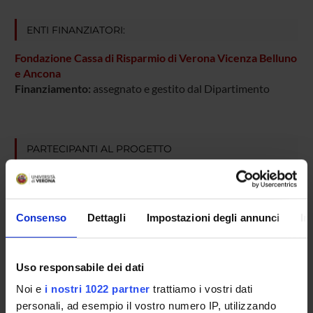
ENTI FINANZIATORI:
Fondazione Cassa di Risparmio di Verona Vicenza Belluno
e Ancona
Finanziamento:
assegnato e gestito dal Dipartimento
PARTECIPANTI AL PROGETTO
Massimo Falconi
Aldo Mombello
Consenso
Dettagli
Impostazioni degli annunci
In
Paolo Pederzoli
Aldo Scarpa
Uso responsabile dei dati
Professore ordinario
Noi e
i nostri 1022 partner
trattiamo i vostri dati
Claudio Sorio
personali, ad esempio il vostro numero IP, utilizzando
Professore associato