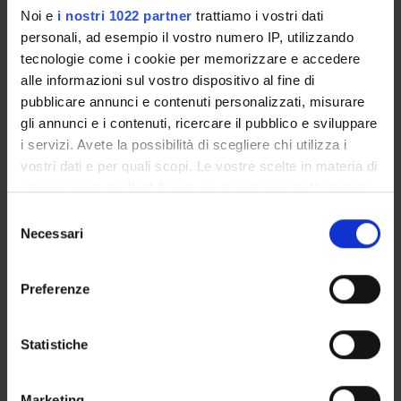
Noi e
i nostri 1022 partner
trattiamo i vostri dati
Carla Neri
personali, ad esempio il vostro numero IP, utilizzando
tecnologie come i cookie per memorizzare e accedere
Marco Orrico
alle informazioni sul vostro dispositivo al fine di
Stefania Turrina
pubblicare annunci e contenuti personalizzati, misurare
Professore associato
gli annunci e i contenuti, ricercare il pubblico e sviluppare
i servizi. Avete la possibilità di scegliere chi utilizza i
vostri dati e per quali scopi. Le vostre scelte in materia di
privacy sono applicabili solo su questa proprietà digitale
SEZIONI
in cui avete effettuato le vostre scelte. È possibile
Selezione
Medicina legale
modificare o revocare il proprio consenso in qualsiasi
Necessari
del
momento dalla Dichiarazione sui cookie o facendo clic
consenso
sull'icona di attivazione della privacy.
Preferenze
Con il tuo consenso, vorremmo anche:
ATTIVITÀ
raccogliere informazioni sulla tua posizione
Statistiche
geografica, con un'approssimazione di qualche
AREE DI RICERCA
metro,
Marketing