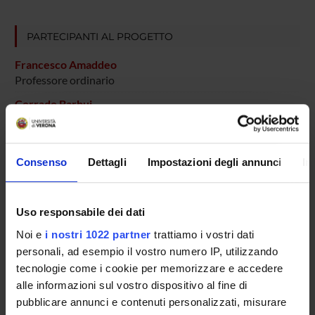
PARTECIPANTI AL PROGETTO
Francesco Amaddeo
Professore ordinario
Corrado Barbui
Professore ordinario
Laura Grigoletti
Consenso
Dettagli
Impostazioni degli annunci
In
Michela Nose'
Professore associato
Alberto Rossi
Uso responsabile dei dati
Noi e
i nostri 1022 partner
trattiamo i vostri dati
Michele Tansella
personali, ad esempio il vostro numero IP, utilizzando
tecnologie come i cookie per memorizzare e accedere
alle informazioni sul vostro dispositivo al fine di
SEZIONI
pubblicare annunci e contenuti personalizzati, misurare