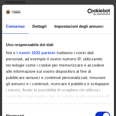
molecolare.
ENTI FINANZIATORI:
Consenso
Dettagli
Impostazioni degli annunci
In
Ministero dell'Istruzione dell'Università e della Ricerca
Finanziamento:
assegnato e gestito dal Dipartimento
Programma:
COFIN - Progetti di Ricerca di Interesse
Uso responsabile dei dati
Nazionale
Noi e
i nostri 1022 partner
trattiamo i vostri dati
MIUR - PRIN
personali, ad esempio il vostro numero IP, utilizzando
Finanziamento:
assegnato e gestito dal Dipartimento
tecnologie come i cookie per memorizzare e accedere
alle informazioni sul vostro dispositivo al fine di
pubblicare annunci e contenuti personalizzati, misurare
PARTECIPANTI AL PROGETTO
gli annunci e i contenuti, ricercare il pubblico e sviluppare
i servizi. Avete la possibilità di scegliere chi utilizza i
William Mantovani
vostri dati e per quali scopi. Le vostre scelte in materia di
Professore a contratto
privacy sono applicabili solo su questa proprietà digitale
Morena Nicolis
in cui avete effettuato le vostre scelte. È possibile
Selezione
Tecnico-Amministrativo
modificare o revocare il proprio consenso in qualsiasi
Necessari