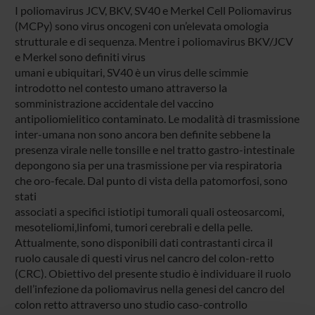
I poliomavirus JCV, BKV, SV40 e Merkel Cell Poliomavirus
(MCPy) sono virus oncogeni con un’elevata omologia
strutturale e di sequenza. Mentre i poliomavirus BKV/JCV
e Merkel sono definiti virus
umani e ubiquitari, SV40 è un virus delle scimmie
introdotto nel contesto umano attraverso la
somministrazione accidentale del vaccino
antipoliomielitico contaminato. Le modalità di trasmissione
inter-umana non sono ancora ben definite sebbene la
presenza virale nelle tonsille e nel tratto gastro-intestinale
depongono sia per una trasmissione per via respiratoria
che oro-fecale. Dal punto di vista della patomorfosi, sono
stati
associati a specifici istiotipi tumorali quali osteosarcomi,
mesoteliomi,linfomi, tumori cerebrali e della pelle.
Attualmente, sono disponibili dati contrastanti circa il
ruolo causale di questi virus nel cancro del colon-retto
(CRC). Obiettivo del presente studio è individuare il ruolo
dell’infezione da poliomavirus nella genesi del cancro del
colon retto attraverso uno studio caso-controllo