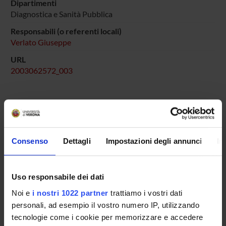
Dipartimenti
Diagnostica e Sanità Pubblica
Responsabili (o referenti locali)
Verlato Giuseppe
URL
2003062572_003
ENTI FINANZIATORI:
Ministero dell'Istruzione dell'Università e della Ricerca
Consenso
Dettagli
Impostazioni degli annunci
In
Finanziamento:
assegnato e gestito dal Dipartimento
Programma:
COFIN - Progetti di Ricerca di Interesse
Nazionale
Uso responsabile dei dati
Noi e
i nostri 1022 partner
trattiamo i vostri dati
personali, ad esempio il vostro numero IP, utilizzando
tecnologie come i cookie per memorizzare e accedere
PARTECIPANTI AL PROGETTO