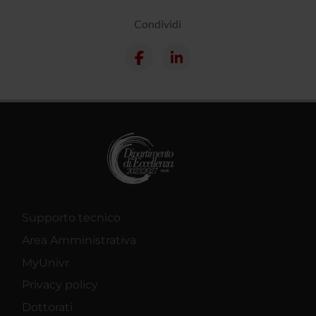
Condividi
Supporto tecnico
Area Amministrativa
MyUnivr
Privacy policy
Dottorati