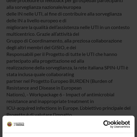
delle procedure di feedback per gli ospedali partecipanti
alla sorveglianza nazionale/europea
delle IN nelle UTI, al fine di contribuire alla sorveglianza
delle IN a livello europeo e di
migliorare la qualità dell’assistenza nelle UTI in un contesto
multicentrico. Grazie all’attività del
Gruppo di Coordinamento, alla preziosa collaborazione
degli altri membri del GISIO, e dei
Responsabili per il Progetto di tutte le UTI che hanno
partecipato alla progettazione ed alla
realizzazione della sorveglianza, la rete italiana SPIN-UTI è
stata inclusa quale collaborating
partner nel Progetto Europeo BURDEN (Burden of
Resistance and Disease in European
Nations), - Workpackage 6 - Impact of antimicrobial
resistance and inappropriate treatment in
ICU-acquired infections in Europe. L’obiettivo principale del
Progetto è di valutare l’impatto
sulla morbosità e mortalità dei pazienti delle infezioni
acquisite nelle UTI associate a
microrganismi resistenti, nonché sui costi correlati