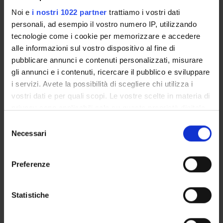
Tecnico-Amministrativo
Noi e
i nostri 1022 partner
trattiamo i vostri dati
Monia Donati
personali, ad esempio il vostro numero IP, utilizzando
tecnologie come i cookie per memorizzare e accedere
Roberto Leone
alle informazioni sul vostro dispositivo al fine di
Incaricato alla ricerca
pubblicare annunci e contenuti personalizzati, misurare
Giovanna Stoppa
gli annunci e i contenuti, ricercare il pubblico e sviluppare
i servizi. Avete la possibilità di scegliere chi utilizza i
vostri dati e per quali scopi. Le vostre scelte in materia di
privacy sono applicabili solo su questa proprietà digitale
SEZIONI
in cui avete effettuato le vostre scelte. È possibile
Selezione
Farmacologia
modificare o revocare il proprio consenso in qualsiasi
Necessari
del
momento dalla Dichiarazione sui cookie o facendo clic
consenso
sull'icona di attivazione della privacy.
Preferenze
Con il tuo consenso, vorremmo anche:
ATTIVITÀ
raccogliere informazioni sulla tua posizione
Statistiche
geografica, con un'approssimazione di qualche
AREE DI RICERCA
metro,