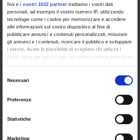
Tecnico-Amministrativo
Noi e
i nostri 1022 partner
trattiamo i vostri dati
personali, ad esempio il vostro numero IP, utilizzando
Monia Donati
tecnologie come i cookie per memorizzare e accedere
alle informazioni sul vostro dispositivo al fine di
Roberto Leone
pubblicare annunci e contenuti personalizzati, misurare
Incaricato alla ricerca
gli annunci e i contenuti, ricercare il pubblico e sviluppare
Giovanna Stoppa
i servizi. Avete la possibilità di scegliere chi utilizza i
vostri dati e per quali scopi. Le vostre scelte in materia di
privacy sono applicabili solo su questa proprietà digitale
SEZIONI
in cui avete effettuato le vostre scelte. È possibile
Selezione
modificare o revocare il proprio consenso in qualsiasi
Necessari
del
Farmacologia
momento dalla Dichiarazione sui cookie o facendo clic
consenso
sull'icona di attivazione della privacy.
Preferenze
Con il tuo consenso, vorremmo anche:
ATTIVITÀ
raccogliere informazioni sulla tua posizione
Statistiche
geografica, con un'approssimazione di qualche
AREE DI RICERCA
metro,
Marketing