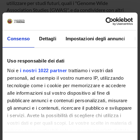
utilizzare per studi futuri, quali i "Genome Wide
Association Studies (GWAS)", e da condividere con altri
team di ricerca nazionali e internazionali.
ENTI FINANZIATORI:
Consenso
Dettagli
Impostazioni degli annunci
In
Ministero della Salute
Finanziamento:
richiesto
Uso responsabile dei dati
Programma:
ENTIVARI - Contributo da enti
pubblici/privati generico
Noi e
i nostri 1022 partner
trattiamo i vostri dati
personali, ad esempio il vostro numero IP, utilizzando
tecnologie come i cookie per memorizzare e accedere
alle informazioni sul vostro dispositivo al fine di
PARTECIPANTI AL PROGETTO
pubblicare annunci e contenuti personalizzati, misurare
gli annunci e i contenuti, ricercare il pubblico e sviluppare
Simone Accordini
i servizi. Avete la possibilità di scegliere chi utilizza i
Professore associato
vostri dati e per quali scopi. Le vostre scelte in materia di
Alessandro Baldan
privacy sono applicabili solo su questa proprietà digitale
Francesca Belpinati
in cui avete effettuato le vostre scelte. È possibile