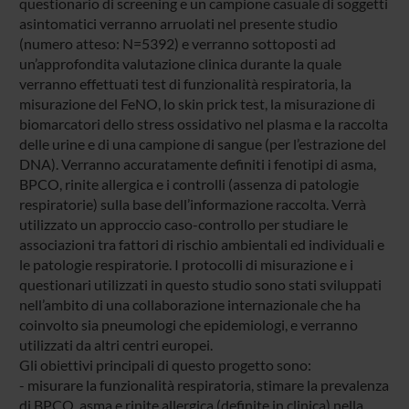
questionario di screening e un campione casuale di soggetti
asintomatici verranno arruolati nel presente studio
(numero atteso: N=5392) e verranno sottoposti ad
un’approfondita valutazione clinica durante la quale
verranno effettuati test di funzionalità respiratoria, la
misurazione del FeNO, lo skin prick test, la misurazione di
biomarcatori dello stress ossidativo nel plasma e la raccolta
delle urine e di una campione di sangue (per l’estrazione del
DNA). Verranno accuratamente definiti i fenotipi di asma,
BPCO, rinite allergica e i controlli (assenza di patologie
respiratorie) sulla base dell’informazione raccolta. Verrà
utilizzato un approccio caso-controllo per studiare le
associazioni tra fattori di rischio ambientali ed individuali e
le patologie respiratorie. I protocolli di misurazione e i
questionari utilizzati in questo studio sono stati sviluppati
nell’ambito di una collaborazione internazionale che ha
coinvolto sia pneumologi che epidemiologi, e verranno
utilizzati da altri centri europei.
Gli obiettivi principali di questo progetto sono:
- misurare la funzionalità respiratoria, stimare la prevalenza
di BPCO, asma e rinite allergica (definite in clinica) nella