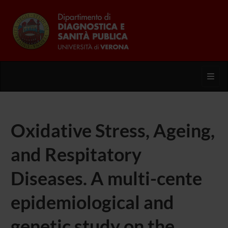
Toggl
Oxidative Stress, Ageing,
and Respitatory
Diseases. A multi-cente
epidemiological and
genetic study on the