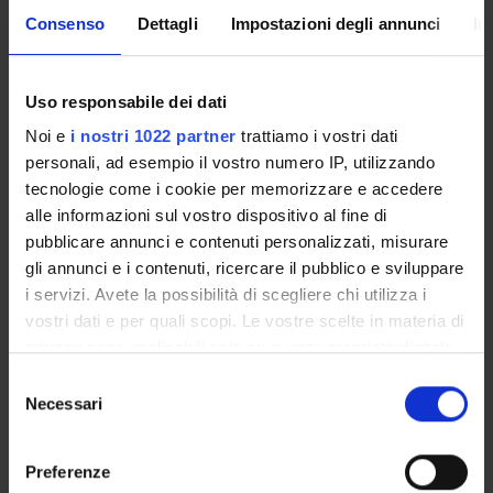
Consenso
Dettagli
Impostazioni degli annunci
In
ENTI FINANZIATORI:
Uso responsabile dei dati
Ministero della Sanità
Finanziamento:
assegnato e gestito dal Dipartimento
Noi e
i nostri 1022 partner
trattiamo i vostri dati
personali, ad esempio il vostro numero IP, utilizzando
tecnologie come i cookie per memorizzare e accedere
alle informazioni sul vostro dispositivo al fine di
PARTECIPANTI AL PROGETTO
pubblicare annunci e contenuti personalizzati, misurare
gli annunci e i contenuti, ricercare il pubblico e sviluppare
Francesco Amaddeo
Professore ordinario
i servizi. Avete la possibilità di scegliere chi utilizza i
vostri dati e per quali scopi. Le vostre scelte in materia di
Laura Grigoletti
privacy sono applicabili solo su questa proprietà digitale
in cui avete effettuato le vostre scelte. È possibile
Michele Tansella
Selezione
modificare o revocare il proprio consenso in qualsiasi
Necessari
del
momento dalla Dichiarazione sui cookie o facendo clic
consenso
sull'icona di attivazione della privacy.
SEZIONI
Preferenze