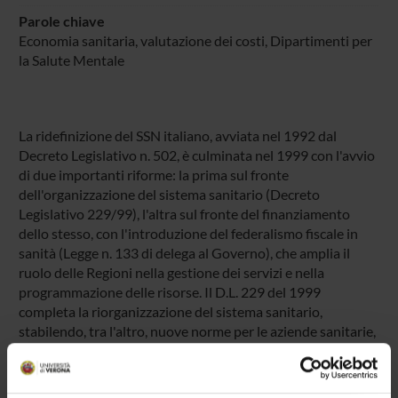
Parole chiave
Economia sanitaria, valutazione dei costi, Dipartimenti per
la Salute Mentale
La ridefinizione del SSN italiano, avviata nel 1992 dal
Decreto Legislativo n. 502, è culminata nel 1999 con l'avvio
di due importanti riforme: la prima sul fronte
dell'organizzazione del sistema sanitario (Decreto
Legislativo 229/99), l'altra sul fronte del finanziamento
dello stesso, con l'introduzione del federalismo fiscale in
sanità (Legge n. 133 di delega al Governo), che amplia il
ruolo delle Regioni nella gestione dei servizi e nella
programmazione delle risorse. Il D.L. 229 del 1999
completa la riorganizzazione del sistema sanitario,
stabilendo, tra l'altro, nuove norme per le aziende sanitarie,
per l'istituzione dei fondi integrativi, per l'accreditamento
delle strutture e per il rapporto di lavoro del personale
medico dipendente.