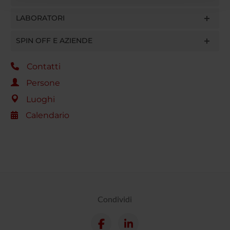
con altre informazioni che hai fornito loro o che hanno
raccolto dal tuo utilizzo dei loro servizi.
LABORATORI
SPIN OFF E AZIENDE
Contatti
Persone
Luoghi
Calendario
Condividi