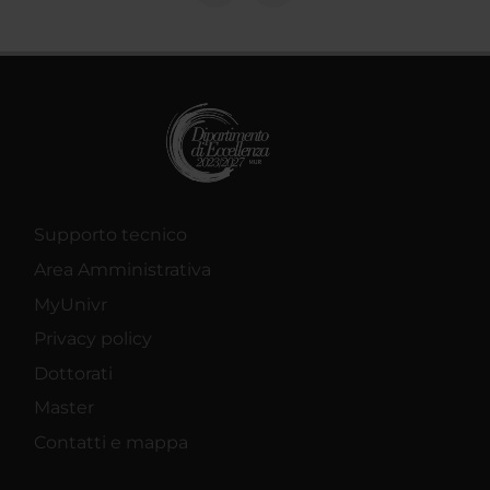
Supporto tecnico
Area Amministrativa
MyUnivr
Privacy policy
Dottorati
Master
Contatti e mappa