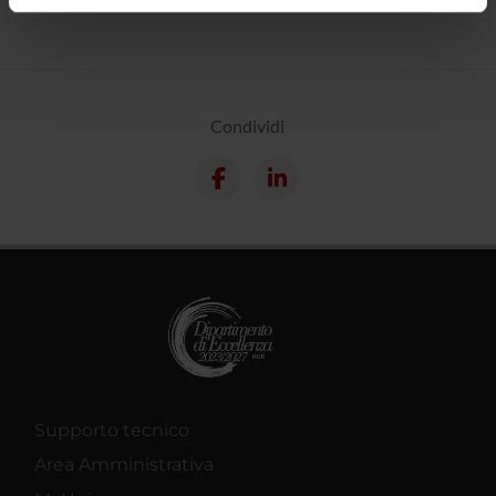
informazioni sul modo in cui utilizzi il nostro sito con i
nostri partner che si occupano di analisi dei dati web,
pubblicità e social media, i quali potrebbero combinarle
con altre informazioni che hai fornito loro o che hanno
Condividi
raccolto dal tuo utilizzo dei loro servizi.
Supporto tecnico
Area Amministrativa