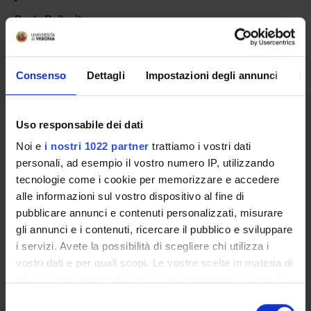
Paolo Bellavite
Anita Conforti
Consenso
Dettagli
Impostazioni degli annunci
In
SEZIONI
Uso responsabile dei dati
Farmacologia
Noi e
i nostri 1022 partner
trattiamo i vostri dati
personali, ad esempio il vostro numero IP, utilizzando
tecnologie come i cookie per memorizzare e accedere
alle informazioni sul vostro dispositivo al fine di
ATTIVITÀ
pubblicare annunci e contenuti personalizzati, misurare
gli annunci e i contenuti, ricercare il pubblico e sviluppare
AREE DI RICERCA
i servizi. Avete la possibilità di scegliere chi utilizza i
vostri dati e per quali scopi. Le vostre scelte in materia di
GRUPPI DI RICERCA
privacy sono applicabili solo su questa proprietà digitale
in cui avete effettuato le vostre scelte. È possibile
SEZIONI
Selezione