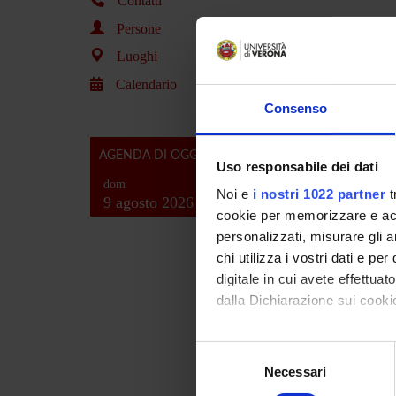
Contatti
Persone
Luoghi
Calendario
Consenso
AGENDA DI OGGI
Uso responsabile dei dati
dom
Noi e
i nostri 1022 partner
t
9 agosto 2026
cookie per memorizzare e acce
personalizzati, misurare gli an
chi utilizza i vostri dati e pe
digitale in cui avete effettua
dalla Dichiarazione sui cookie
Id prod
Handle 
Con il tuo consenso, vorrem
Selezione
deposita
raccogliere informazi
Necessari
del
Identificare il tuo di
consenso
ultima 