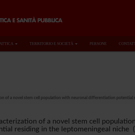
ATTICA
TERRITORIO E SOCIETÀ
PERSONE
CONTAT
n of a novel stem cell population with neuronal differentiation potential 
cterization of a novel stem cell population
tial residing in the leptomeningeal niche 