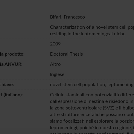
Bifari, Francesco
Characterization of a novel stem cell po
residing in the leptomeningeal niche
2009
ia prodotto:
Doctoral Thesis
gia ANVUR:
Altro
Inglese
chiave:
novel stem cell population; leptomening
 (italiano):
Cellule staminali con potenzialità differ
dall’espressione di nestina e risiedono in
la zona sottoventricolare (SVZ) e il bulbo
altre strutture encefaliche possano conte
siamo focalizzati nell’esplorare la porzio
leptomeningi, poichè in questa regione, i