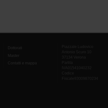
Piazzale Ludovico
Dottorati
Antonio Scuro 10
Master
37134 Verona
Partita
Contatti e mappa
IVA01541040232
Codice
Fiscale93009870234