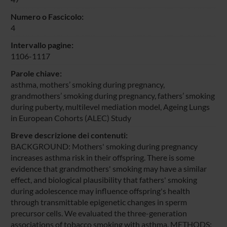
Numero o Fascicolo:
4
Intervallo pagine:
1106-1117
Parole chiave:
asthma, mothers’ smoking during pregnancy,
grandmothers’ smoking during pregnancy, fathers’ smoking
during puberty, multilevel mediation model, Ageing Lungs
in European Cohorts (ALEC) Study
Breve descrizione dei contenuti:
BACKGROUND: Mothers' smoking during pregnancy
increases asthma risk in their offspring. There is some
evidence that grandmothers' smoking may have a similar
effect, and biological plausibility that fathers' smoking
during adolescence may influence offspring's health
through transmittable epigenetic changes in sperm
precursor cells. We evaluated the three-generation
associations of tobacco smoking with asthma. METHODS: