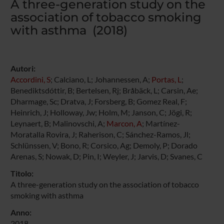
A three-generation study on the
association of tobacco smoking
with asthma (2018)
Autori:
Accordini, S
; Calciano, L; Johannessen, A;
Portas, L
;
Benediktsdóttir, B; Bertelsen, Rj; Bråbäck, L; Carsin, Ae;
Dharmage, Sc; Dratva, J; Forsberg, B; Gomez Real, F;
Heinrich, J; Holloway, Jw; Holm, M; Janson, C; Jögi, R;
Leynaert, B; Malinovschi, A;
Marcon, A
; Martínez-
Moratalla Rovira, J; Raherison, C; Sánchez-Ramos, Jl;
Schlünssen, V; Bono, R; Corsico, Ag; Demoly, P; Dorado
Arenas, S; Nowak, D; Pin, I; Weyler, J; Jarvis, D; Svanes, C
Titolo:
A three-generation study on the association of tobacco
smoking with asthma
Anno:
2018