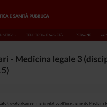
IDATTICA
TERRITORIO E SOCIETÀ
PERSONE
CON
ri - Medicina legale 3 (disci
15)
ato trovato alcun seminario relativo all'insegnamento Medicina lega