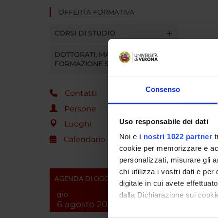
OFFERTA FORMATIVA
CORSI DI STUDIO
DOTTORATI, MASTER E
FORMAZIONE SUPERIORE
Consenso
Contatti
Persone
Uso responsabile dei dati
Luoghi
Noi e
i nostri 1022 partner
t
Calendario
cookie per memorizzare e acce
personalizzati, misurare gli an
chi utilizza i vostri dati e pe
AGENDA DI OGGI
digitale in cui avete effettua
gio
dalla Dichiarazione sui cookie
6 agosto 2026