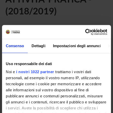
(2018/2019)
Home
Didattica
Seminari
Non è stato trovato alcun seminario relativo
Consenso
Dettagli
Impostazioni degli annunci
In
all'insegnamento Medicina legale 1 (discipline specifiche
della tipologia).
Uso responsabile dei dati
Noi e
i nostri 1022 partner
trattiamo i vostri dati
personali, ad esempio il vostro numero IP, utilizzando
OFFERTA FORMATIVA
tecnologie come i cookie per memorizzare e accedere
alle informazioni sul vostro dispositivo al fine di
CORSI DI STUDIO
pubblicare annunci e contenuti personalizzati, misurare
DOTTORATI, MASTER E FORMAZIONE SUPERIORE
gli annunci e i contenuti, ricercare il pubblico e sviluppare
i servizi. Avete la possibilità di scegliere chi utilizza i