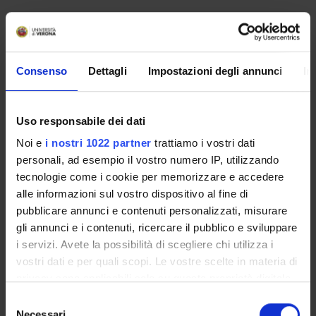
Non è stato trovato alcun seminario relativo
all'insegnamento Diritto penale.
Consenso
Dettagli
Impostazioni degli annunci
In
OFFERTA FORMATIVA
Uso responsabile dei dati
CORSI DI STUDIO
Noi e
i nostri 1022 partner
trattiamo i vostri dati
personali, ad esempio il vostro numero IP, utilizzando
DOTTORATI, MASTER E FORMAZIONE SUPERIORE
tecnologie come i cookie per memorizzare e accedere
alle informazioni sul vostro dispositivo al fine di
Contatti
pubblicare annunci e contenuti personalizzati, misurare
Persone
gli annunci e i contenuti, ricercare il pubblico e sviluppare
i servizi. Avete la possibilità di scegliere chi utilizza i
Luoghi
vostri dati e per quali scopi. Le vostre scelte in materia di
Calendario
privacy sono applicabili solo su questa proprietà digitale
in cui avete effettuato le vostre scelte. È possibile
Selezione
modificare o revocare il proprio consenso in qualsiasi
Necessari