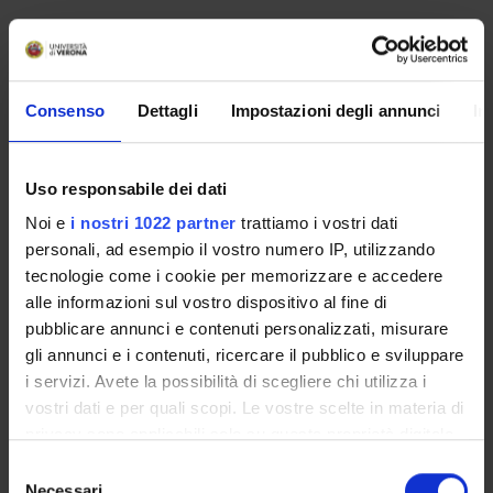
Non è stato trovato alcun seminario relativo
all'insegnamento Diritto processuale penale.
Consenso
Dettagli
Impostazioni degli annunci
In
OFFERTA FORMATIVA
Uso responsabile dei dati
CORSI DI STUDIO
Noi e
i nostri 1022 partner
trattiamo i vostri dati
personali, ad esempio il vostro numero IP, utilizzando
DOTTORATI, MASTER E FORMAZIONE SUPERIORE
tecnologie come i cookie per memorizzare e accedere
alle informazioni sul vostro dispositivo al fine di
Contatti
pubblicare annunci e contenuti personalizzati, misurare
Persone
gli annunci e i contenuti, ricercare il pubblico e sviluppare
i servizi. Avete la possibilità di scegliere chi utilizza i
Luoghi
vostri dati e per quali scopi. Le vostre scelte in materia di
Calendario
privacy sono applicabili solo su questa proprietà digitale
in cui avete effettuato le vostre scelte. È possibile
Selezione
modificare o revocare il proprio consenso in qualsiasi
Necessari