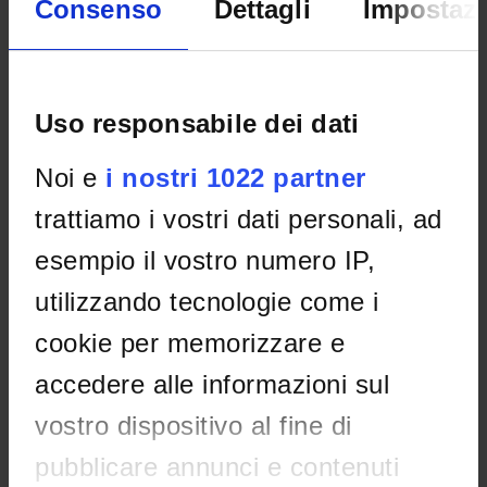
Consenso
Dettagli
Impostazi
Home
Didattica
Seminari
Uso responsabile dei dati
Non è stato trovato alcun seminario relativo
all'insegnamento Medicina legale 1 (discipline specifiche
Noi e
i nostri 1022 partner
della tipologia).
trattiamo i vostri dati personali, ad
esempio il vostro numero IP,
OFFERTA FORMATIVA
utilizzando tecnologie come i
cookie per memorizzare e
CORSI DI STUDIO
accedere alle informazioni sul
DOTTORATI, MASTER E FORMAZIONE SUPERIORE
vostro dispositivo al fine di
Contatti
pubblicare annunci e contenuti
Persone