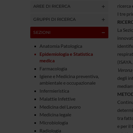
ricerca 
AREE DI RICERCA
I tre pr
GRUPPI DI RICERCA
RICER
La Sezio
SEZIONI
innovati
Anatomia Patologica
identifi
Epidemiologia e Statistica
respira
medica
(ISAYA,
Farmacologia
Verona 
Igiene e Medicina preventiva,
degli in
ambientale e occupazionale
mediant
Infermieristica
METO
Malattie Infettive
Continua
Medicina del Lavoro
determin
Medicina legale
tra fatt
Microbiologia
e per il
Radiologia