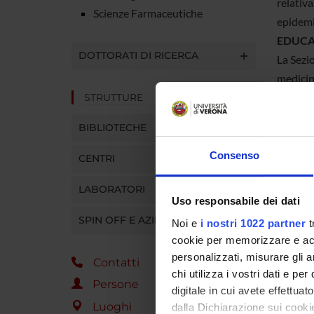
relativa
Scienze Farmaceutiche
epidemio
EDUCA
DOTTORATI DI RICERCA
La Sezi
medicin
vengono 
STRUTTURE
corso di
BIBLIOTECHE
del cors
che ins
Consenso
CENTRI
mediante
LABORATORI
sanitari
Uso responsabile dei dati
corsi d
SPIN OFF E AZIENDE
Noi e
i nostri 1022 partner
t
Based 
cookie per memorizzare e acce
personalizzati, misurare gli an
Contatti
Respon
chi utilizza i vostri dati e pe
Persone
digitale in cui avete effettua
Sede
Luoghi
dalla Dichiarazione sui cookie