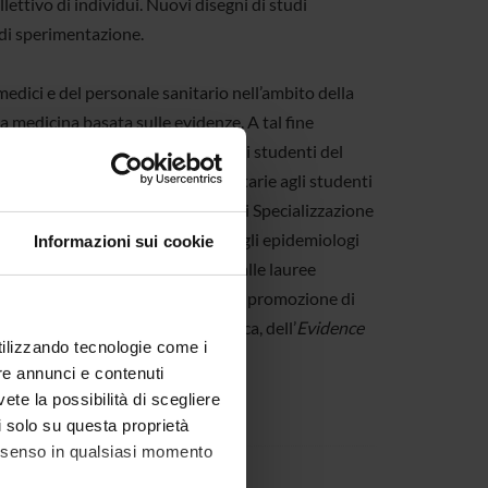
lettivo di individui. Nuovi disegni di studi
e di sperimentazione.
dici e del personale sanitario nell’ambito della
 medicina basata sulle evidenze. A tal fine
 Disegno Sperimentale, rivolti agli studenti del
e in tutte le altre discipline sanitarie agli studenti
 studenti delle differenti Scuole di Specializzazione
e direttamente alla Formazione degli epidemiologi
Informazioni sui cookie
ia Valutativa aperto ai Medici e alle lauree
 del personale sanitario mediante la promozione di
gia, della sperimentazione clinica, dell’
Evidence
utilizzando tecnologie come i
re annunci e contenuti
vete la possibilità di scegliere
li solo su questa proprietà
consenso in qualsiasi momento
E GRAZIE 8