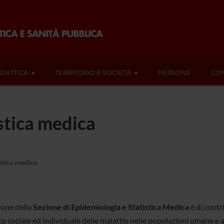
IDATTICA
TERRITORIO E SOCIETÀ
PERSONE
CON
stica medica
stica medica
ione della
Sezione di Epidemiologia e Statistica Medica
è di contr
co sociale ed individuale delle malattie nelle popolazioni umane e a