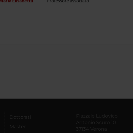
Maria Elisabetta
Professore associato
Piazzale Ludovico
Dottorati
Antonio Scuro 10
Master
37134 Verona