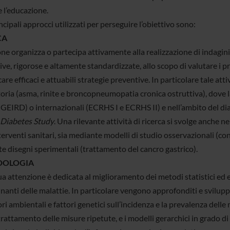
e l’educazione.
incipali approcci utilizzati per perseguire l’obiettivo sono:
CA
ne organizza o partecipa attivamente alla realizzazione di indagini 
ve, rigorose e altamente standardizzate, allo scopo di valutare i p
care efficaci e attuabili strategie preventive. In particolare tale atti
toria (asma, rinite e broncopneumopatia cronica ostruttiva), dove 
 GEIRD) o internazionali (ECRHS I e ECRHS II) e nell’ambito del dia
Diabetes Study
. Una rilevante attività di ricerca si svolge anche n
terventi sanitari, sia mediante modelli di studio osservazionali (co
e disegni sperimentali (trattamento del cancro gastrico).
DOLOGIA
 attenzione è dedicata al miglioramento dei metodi statistici ed ep
anti delle malattie. In particolare vengono approfonditi e sviluppati
ori ambientali e fattori genetici sull’incidenza e la prevalenza delle m
 trattamento delle misure ripetute, e i modelli gerarchici in grado 