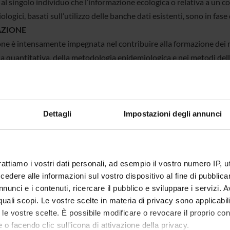
 al singolo individuo che l’informazione ecologica o relativa a un col
logici, basati sull’utilizzo delle banche dati esistenti, sono in fas
ZIONE
one è intensamente impegnata nel contribuire alla formazione dei me
a quantitativa, della metodologia epidemiologica e nei metodi della
organizzati corsi in Biostatistica, Bioinformatica, Epidemiologia e
 laurea in Medicina e Chirurgia, , in Odontoiatria e Protesi Dentaria 
o di laurea in Scienze delle Attività Motorie e Sportive, nonché agli
istono sulla Facoltà di Medicina di Verona. La Sezione contribuisc
Dettagli
Impostazioni degli annunci
 l’organizzazione di un Master biennale di II livello in Epidemiolog
e di II livello. Inoltre contribuisce all’aggiornamento dei medici e
i Educazione Continua in Medicina (ECM) nell’ambito dell’epidemiolo
rattiamo i vostri dati personali, ad esempio il vostro numero IP, 
Medicine
e dell’economia sanitaria.
dere alle informazioni sul vostro dispositivo al fine di pubblica
nunci e i contenuti, ricercare il pubblico e sviluppare i servizi. A
sabile
Giuseppe Verlato
r quali scopi. Le vostre scelte in materia di privacy sono applicabi
to le vostre scelte. È possibile modificare o revocare il proprio 
Istituti Biologici - Blocco B - STRADA L
 o facendo clic sull'icona di attivazione della privacy.