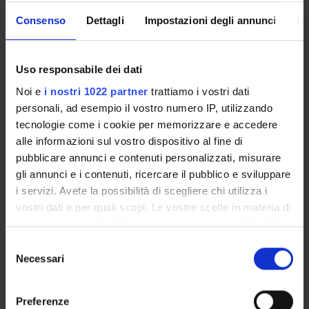
with your GIA login details: only in this way will you be able
Consenso
Dettagli
Impostazioni degli annunci
In
to receive notification of all the notices from your teachers
and your secretariat via email and also via the Univr app.
Uso responsabile dei dati
MYUNIVR
Noi e
i nostri 1022 partner
trattiamo i vostri dati
personali, ad esempio il vostro numero IP, utilizzando
tecnologie come i cookie per memorizzare e accedere
Overview
alle informazioni sul vostro dispositivo al fine di
pubblicare annunci e contenuti personalizzati, misurare
Enrolment Procedures and Admission Requirements
gli annunci e i contenuti, ricercare il pubblico e sviluppare
Degree Programme
i servizi. Avete la possibilità di scegliere chi utilizza i
Courses
vostri dati e per quali scopi. Le vostre scelte in materia di
Notices
privacy sono applicabili solo su questa proprietà digitale
Governing bodies
in cui avete effettuato le vostre scelte. È possibile
Selezione
Rete formativa
modificare o revocare il proprio consenso in qualsiasi
Necessari
del
momento dalla Dichiarazione sui cookie o facendo clic
consenso
sull'icona di attivazione della privacy.
STUDYING
Preferenze