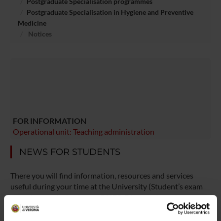
Postgraduate Specialisation programmes
Postgraduate Specialisation in Hygiene and Preventive
Medicine
Notices
FOR INFORMATION
Operational unit: Teaching administration
NEWS FOR STUDENTS
There you will find information, resources and services
useful during your time at the University (Student’s exam
record, your study plan on ESSE3, Distance Learning
courses, university email account, office forms,
administrative procedures, etc.). You can log into MyUnivr