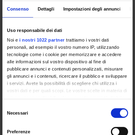
with your GIA login details: only in this way will you be able
Consenso
Dettagli
Impostazioni degli annunci
In
to receive notification of all the notices from your teachers
and your secretariat via email and also via the Univr app.
Uso responsabile dei dati
MYUNIVR
Noi e
i nostri 1022 partner
trattiamo i vostri dati
personali, ad esempio il vostro numero IP, utilizzando
tecnologie come i cookie per memorizzare e accedere
Overview
alle informazioni sul vostro dispositivo al fine di
pubblicare annunci e contenuti personalizzati, misurare
Enrolment Procedures and Admission Requirements
gli annunci e i contenuti, ricercare il pubblico e sviluppare
Degree Programme
i servizi. Avete la possibilità di scegliere chi utilizza i
Courses
vostri dati e per quali scopi. Le vostre scelte in materia di
Notices
privacy sono applicabili solo su questa proprietà digitale
Governing bodies
in cui avete effettuato le vostre scelte. È possibile
Selezione
Rete formativa
modificare o revocare il proprio consenso in qualsiasi
Necessari
del
momento dalla Dichiarazione sui cookie o facendo clic
consenso
sull'icona di attivazione della privacy.
STUDYING
Preferenze