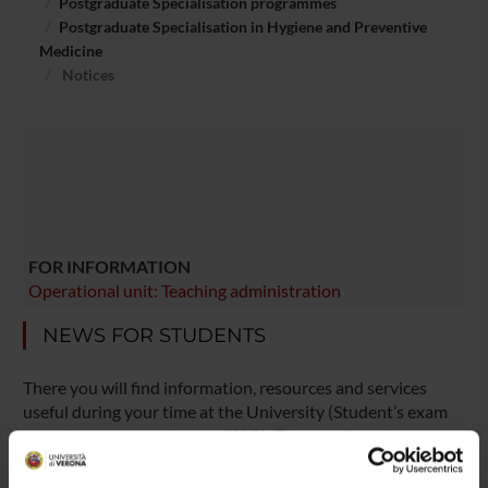
Postgraduate Specialisation programmes
Postgraduate Specialisation in Hygiene and Preventive
Medicine
Notices
FOR INFORMATION
Operational unit: Teaching administration
NEWS FOR STUDENTS
There you will find information, resources and services
useful during your time at the University (Student’s exam
record, your study plan on ESSE3, Distance Learning
courses, university email account, office forms,
administrative procedures, etc.). You can log into MyUnivr