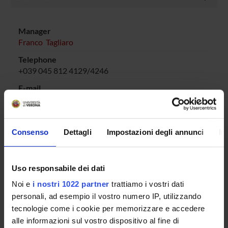
Manager
Franco Tagliaro
Telephone
+039 045 812 4129/4246
E-mail
pamela
rodegher
univr
it
Office
Palazzina Medicina Legale - Farmacologia - CIRSAL,
Consenso
Dettagli
Impostazioni degli annunci
In
Floor , Room
Uso responsabile dei dati
Noi e
i nostri 1022 partner
trattiamo i vostri dati
personali, ad esempio il vostro numero IP, utilizzando
MEMBERS
4
tecnologie come i cookie per memorizzare e accedere
SERVIZI
alle informazioni sul vostro dispositivo al fine di