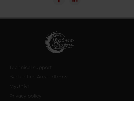
Technical support
Back office Area - dbErw
MyUnivr
Privacy policy
PhD Programmes
Master and Post Lauream
Contact information