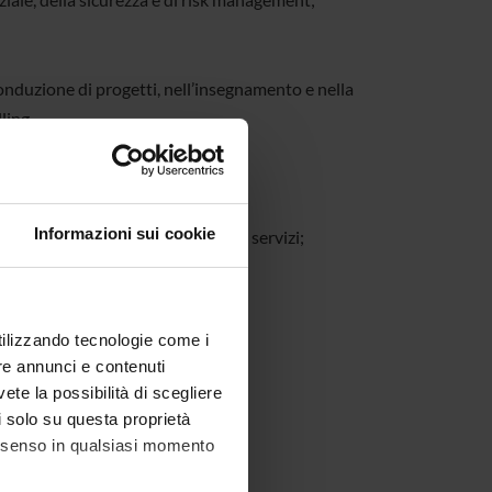
conduzione di progetti, nell’insegnamento e nella
ling.
litiche assistenziali/sanitarie;
à;
Informazioni sui cookie
a, nuove riorganizzazioni o nuovi servizi;
vo e a valorizzare le diversità;
ne degli esiti.
utilizzando tecnologie come i
re annunci e contenuti
vete la possibilità di scegliere
li solo su questa proprietà
consenso in qualsiasi momento