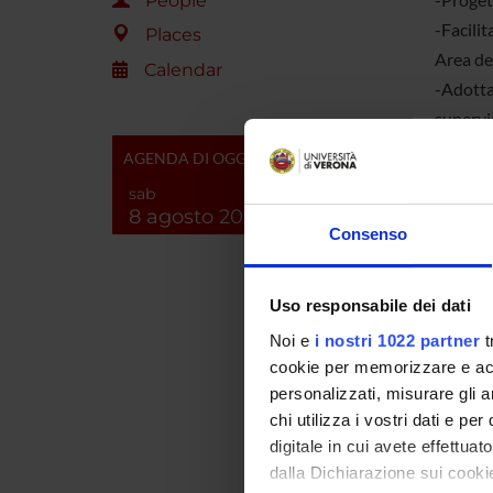
People
-Facilit
Places
Area de
Calendar
-Adottar
supervis
Area del
AGENDA DI OGGI
-Pianifi
sab
-Applica
8 agosto 2026
Consenso
-Identif
-Attivar
-Attivar
Uso responsabile dei dati
Noi e
i nostri 1022 partner
t
*** I 
cookie per memorizzare e acce
personalizzati, misurare gli an
chi utilizza i vostri dati e pe
digitale in cui avete effettua
Spazi
dalla Dichiarazione sui cookie