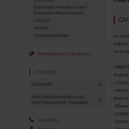
Enrolment Procedures and
Admission Requirements
OV
Courses
Notices
Governing bodies
Le comp
organizz
forte va
International Students
OBBIET
STUDYING
Area del
-Costrui
COURSES
-Attivar
PHD PROGRAMMES AND
Area spe
POSTGRADUATE TRAINING
-Rilevar
-Collabo
Contacts
-Orienta
-Progett