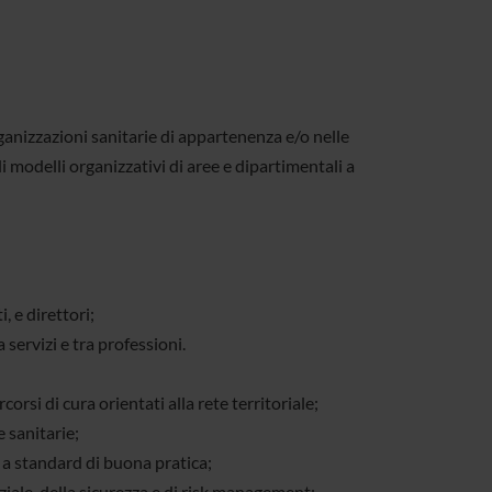
anizzazioni sanitarie di appartenenza e/o nelle
i modelli organizzativi di aree e dipartimentali a
, e direttori;
 servizi e tra professioni.
orsi di cura orientati alla rete territoriale;
e sanitarie;
e a standard di buona pratica;
iale, della sicurezza e di risk management;