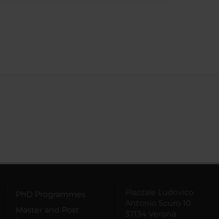
Piazzale Ludovico
PhD Programmes
Antonio Scuro 10
Master and Post
37134 Verona