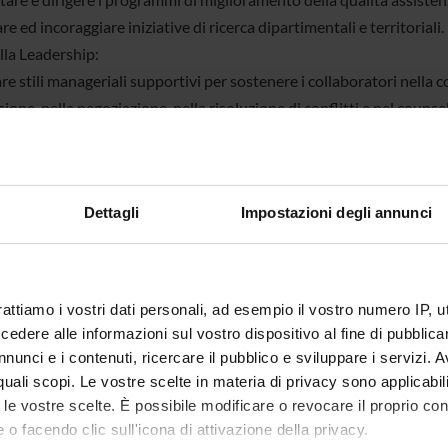
are ed incoraggiare iniziative di ricerca dipartimentali e territoriali.
lla Leadership:
e stili manageriali supportivi per sostenere i collaboratori nella 
ione, nella negoziazione, nella risoluzione di conflitti e nel counsel
la gestione delle risorse umane, finanziarie e strutturali:
care, dirigere e gestire il budget in relazione agli obiettivi ed alle po
re problem solving e il decision making nella gestione delle attivit
Dettagli
Impostazioni degli annunci
icare future abilità/competenze necessarie per garantire l’eccellenz
e e condividere politiche e strategie orientate al benessere lavorati
e condividere politiche orientate all’appropriatezza e alla valutazio
rattiamo i vostri dati personali, ad esempio il vostro numero IP, 
TERMINI DI ISCRIZIONE SONO APERTI FINO AL 13/11/2018 ***
dere alle informazioni sul vostro dispositivo al fine di pubblica
nunci e i contenuti, ricercare il pubblico e sviluppare i servizi. A
r quali scopi. Le vostre scelte in materia di privacy sono applicabi
to le vostre scelte. È possibile modificare o revocare il proprio 
o e-Learning del Corso (A.A. 2018/19)
 o facendo clic sull'icona di attivazione della privacy.