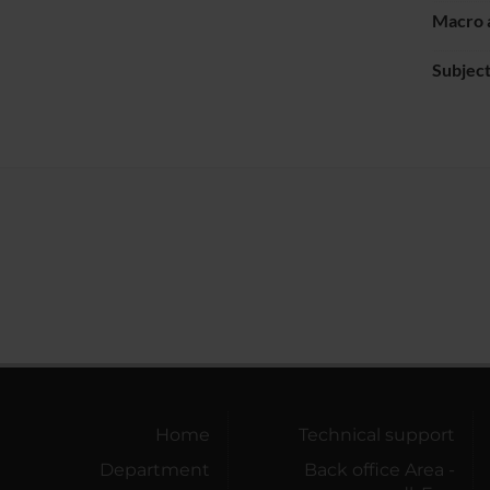
Macro 
Subject
Home
Technical support
Department
Back office Area -