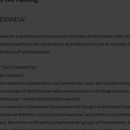
ERVIEW
etenze acquisite potranno essere utilizzate direttamente nelle org
azioni sanitarie che necessitano di professionisti per lo sviluppo d
lenza multi professionale.
TIVI FORMATIVI:
le relazioni:
re relazioni collaborative con il personale, i pari, altri professionisti
e strategie di facilitazione delle comunicazioni e di integrazione tra
cifica per i servizi assistenziali e sanitari:
e e valutare criticamente l’evoluzione dei bisogni assistenziali e perc
rare nel definire i servizi sanitari necessari ai pazienti e le politich
re, favorire e verificare la compliance dei gruppi all’innovazione, 
are e dirigere i programmi di miglioramento della qualità assistenz