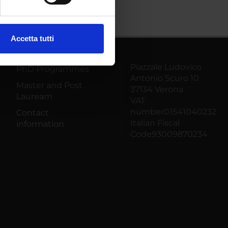
ezione dettagli
. Puoi
Accetta tutti
l media e per analizzare il
ostri partner che si occupano
Piazzale Ludovico
PhD Programmes
azioni che hai fornito loro o
Antonio Scuro 10
Master and Post
37134 Verona
Lauream
VAT
number01541040232
Contact
Italian Fiscal
information
Code93009870234