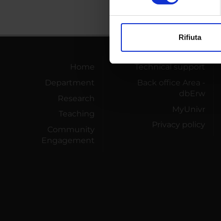
Approfondisci come vengono el
modificare o ritirare il tuo 
Rifiuta
Utilizziamo i cookie per perso
nostro traffico. Condividiamo 
Home
Technical support
di analisi dei dati web, pubbl
Department
Back office Area -
che hanno raccolto dal tuo uti
dbErw
Research
MyUnivr
Teaching
Privacy policy
Community
Engagement