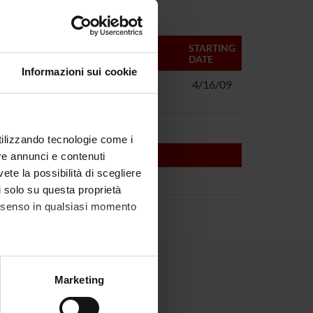
MANAGERS
STARTING
DATE
Informazioni sui cookie
eases in Russia
Roberto De
4/16/09
Marco
utilizzando tecnologie come i
re annunci e contenuti
vete la possibilità di scegliere
li solo su questa proprietà
consenso in qualsiasi momento
alche metro,
Marketing
e specifiche (impronte