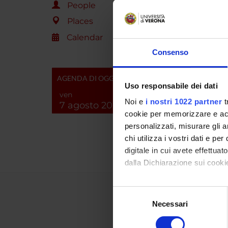
People
PROJEC
Places
TITLE
Calendar
Consenso
A comp
and t
AGENDA DI OGGI
Uso responsabile dei dati
ven
FOUND
Noi e
i nostri 1022 partner
t
7 agosto 2026
YEAR
cookie per memorizzare e acce
personalizzati, misurare gli an
2009
chi utilizza i vostri dati e pe
digitale in cui avete effettua
dalla Dichiarazione sui cookie
Con il tuo consenso, vorrem
Selezione
raccogliere informazi
Necessari
del
Identificare il tuo di
consenso
digitali).