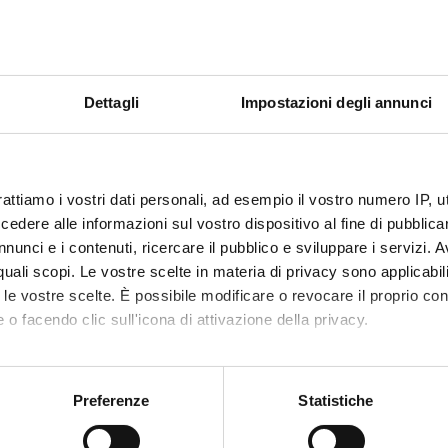
TS
Dettagli
Impostazioni degli annunci
rehensive environmental genomic study of socially important dis
he EU
ING NUMBERS
rattiamo i vostri dati personali, ad esempio il vostro numero IP, 
NUMBER
dere alle informazioni sul vostro dispositivo al fine di pubblica
nunci e i contenuti, ricercare il pubblico e sviluppare i servizi. A
1
r quali scopi. Le vostre scelte in materia di privacy sono applicabi
to le vostre scelte. È possibile modificare o revocare il proprio 
 o facendo clic sull'icona di attivazione della privacy.
mo anche:
Share
oni sulla tua posizione geografica, con un'approssimazione di qu
Preferenze
Statistiche
spositivo, scansionandolo attivamente alla ricerca di caratteristich