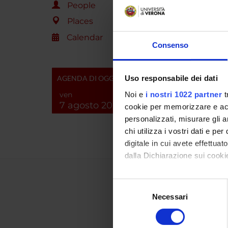
People
Places
Calendar
Consenso
AGENDA DI OGGI
Uso responsabile dei dati
ven
Noi e
i nostri 1022 partner
t
7 agosto 2026
cookie per memorizzare e acce
personalizzati, misurare gli an
chi utilizza i vostri dati e pe
digitale in cui avete effettua
dalla Dichiarazione sui cookie
Con il tuo consenso, vorrem
Selezione
raccogliere informazi
Necessari
del
Identificare il tuo di
consenso
digitali).