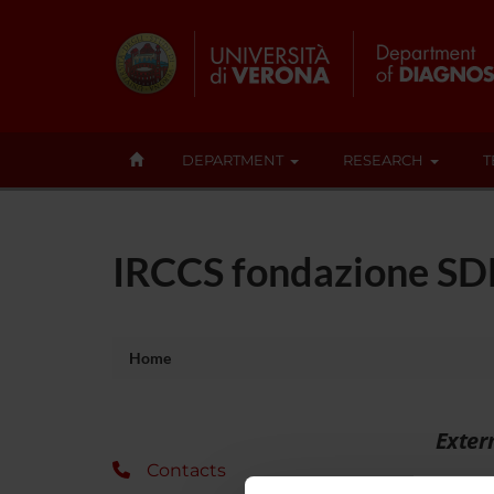
DEPARTMENT
RESEARCH
T
IRCCS fondazione SD
Home
Exter
Contacts