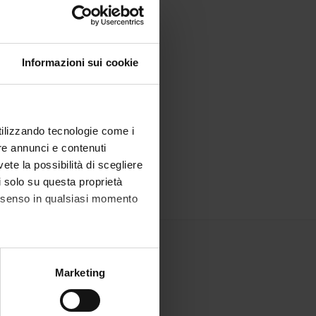
Informazioni sui cookie
utilizzando tecnologie come i
re annunci e contenuti
vete la possibilità di scegliere
li solo su questa proprietà
consenso in qualsiasi momento
alche metro,
Marketing
e specifiche (impronte