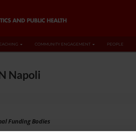
EACHING
COMMUNITY ENGAGEMENT
PEOPLE
N Napoli
nal Funding Bodies