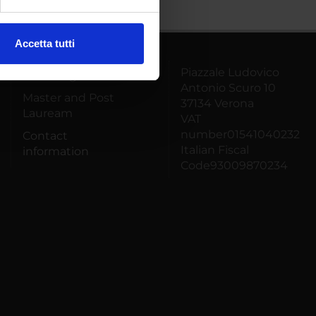
ezione dettagli
. Puoi
Accetta tutti
l media e per analizzare il
Piazzale Ludovico
ostri partner che si occupano
PhD Programmes
Antonio Scuro 10
azioni che hai fornito loro o
Master and Post
37134 Verona
Lauream
VAT
number01541040232
Contact
Italian Fiscal
information
Code93009870234