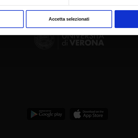
aborati i tuoi dati personali e imposta le tue preferenze nella
s
consenso in qualsiasi momento dalla Dichiarazione sui cookie.
Accetta selezionati
nalizzare contenuti ed annunci, per fornire funzionalità dei socia
inoltre informazioni sul modo in cui utilizzi il nostro sito con i n
icità e social media, i quali potrebbero combinarle con altre inform
lizzo dei loro servizi.