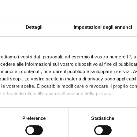
Dettagli
Impostazioni degli annunci
rattiamo i vostri dati personali, ad esempio il vostro numero IP, 
dere alle informazioni sul vostro dispositivo al fine di pubblica
nunci e i contenuti, ricercare il pubblico e sviluppare i servizi. A
r quali scopi. Le vostre scelte in materia di privacy sono applicabi
to le vostre scelte. È possibile modificare o revocare il proprio 
 o facendo clic sull'icona di attivazione della privacy.
mo anche:
Share
oni sulla tua posizione geografica, con un'approssimazione di qu
Preferenze
Statistiche
spositivo, scansionandolo attivamente alla ricerca di caratteristich