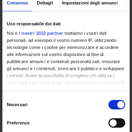
Address
***
Consenso
Dettagli
Impostazioni degli annunci
In
Uso responsabile dei dati
Noi e
i nostri 1022 partner
trattiamo i vostri dati
Contacts
personali, ad esempio il vostro numero IP, utilizzando
tecnologie come i cookie per memorizzare e accedere
People
alle informazioni sul vostro dispositivo al fine di
Places
pubblicare annunci e contenuti personalizzati, misurare
Calendar
gli annunci e i contenuti, ricercare il pubblico e sviluppare
i servizi. Avete la possibilità di scegliere chi utilizza i
vostri dati e per quali scopi. Le vostre scelte in materia di
privacy sono applicabili solo su questa proprietà digitale
in cui avete effettuato le vostre scelte. È possibile
Selezione
modificare o revocare il proprio consenso in qualsiasi
Necessari
del
momento dalla Dichiarazione sui cookie o facendo clic
consenso
Share
sull'icona di attivazione della privacy.
Preferenze