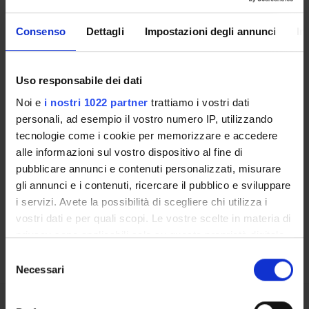
Consenso
Dettagli
Impostazioni degli annunci
In
External Funding Bodies
Uso responsabile dei dati
Noi e
i nostri 1022 partner
trattiamo i vostri dati
personali, ad esempio il vostro numero IP, utilizzando
tecnologie come i cookie per memorizzare e accedere
Contacts
alle informazioni sul vostro dispositivo al fine di
People
pubblicare annunci e contenuti personalizzati, misurare
Places
gli annunci e i contenuti, ricercare il pubblico e sviluppare
i servizi. Avete la possibilità di scegliere chi utilizza i
Calendar
vostri dati e per quali scopi. Le vostre scelte in materia di
privacy sono applicabili solo su questa proprietà digitale
in cui avete effettuato le vostre scelte. È possibile
Selezione
modificare o revocare il proprio consenso in qualsiasi
Necessari
del
momento dalla Dichiarazione sui cookie o facendo clic
consenso
sull'icona di attivazione della privacy.