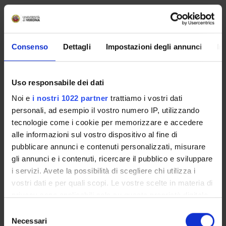
Consenso
Dettagli
Impostazioni degli annunci
In
Uso responsabile dei dati
Noi e
i nostri 1022 partner
trattiamo i vostri dati
personali, ad esempio il vostro numero IP, utilizzando
tecnologie come i cookie per memorizzare e accedere
alle informazioni sul vostro dispositivo al fine di
pubblicare annunci e contenuti personalizzati, misurare
ORGANISATION
gli annunci e i contenuti, ricercare il pubblico e sviluppare
GOVERNANCE
i servizi. Avete la possibilità di scegliere chi utilizza i
vostri dati e per quali scopi. Le vostre scelte in materia di
COMMITTEES
privacy sono applicabili solo su questa proprietà digitale
in cui avete effettuato le vostre scelte. È possibile
Selezione
DEPARTMENT ADMINISTRATION OFFICES
modificare o revocare il proprio consenso in qualsiasi
Necessari
del