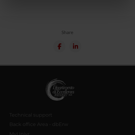
informazioni sul modo in cui utilizzi il nostro sito con i
nostri partner che si occupano di analisi dei dati web,
pubblicità e social media, i quali potrebbero combinarle
con altre informazioni che hai fornito loro o che hanno
raccolto dal tuo utilizzo dei loro servizi.
Share
Technical support
Back office Area - dbErw
MyUnivr