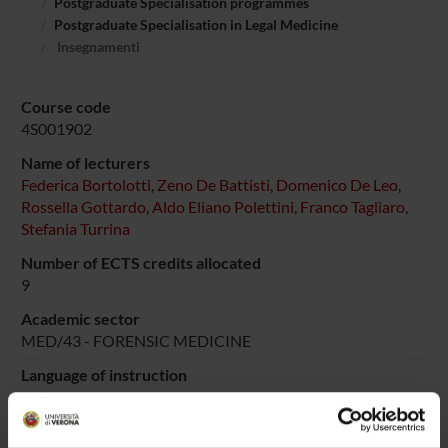
Postgraduate Specialisation programmes
Postgraduate Specialisation in Legal Medicine
Insegnamenti
Course code
4S001902
Name of lecturers
Federica Bortolotti
,
Zeno De Battisti
,
Domenico De Leo
,
Rossella Gottardo
,
Aldo Eliano Polettini
,
Franco Tagliaro
,
Stefania Turrina
Number of ECTS credits allocated
9
Academic sector
MED/43 - FORENSIC MEDICINE
Language of instruction
Italian
Period