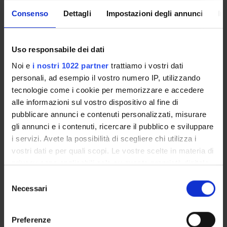
not yet allocated
Consenso
Dettagli
Impostazioni degli annunci
In
Course news
Seminars related to the course
Uso responsabile dei dati
To show the organization of the course that includes this
Noi e
i nostri 1022 partner
trattiamo i vostri dati
module, follow this link
Course organization
personali, ad esempio il vostro numero IP, utilizzando
tecnologie come i cookie per memorizzare e accedere
alle informazioni sul vostro dispositivo al fine di
pubblicare annunci e contenuti personalizzati, misurare
Overview
gli annunci e i contenuti, ricercare il pubblico e sviluppare
Enrolment Procedures and Admission Requirements
i servizi. Avete la possibilità di scegliere chi utilizza i
Degree Programme
vostri dati e per quali scopi. Le vostre scelte in materia di
Courses
privacy sono applicabili solo su questa proprietà digitale
Notices
in cui avete effettuato le vostre scelte. È possibile
Selezione
Governing bodies
modificare o revocare il proprio consenso in qualsiasi
Necessari
del
Rete formativa
momento dalla Dichiarazione sui cookie o facendo clic
consenso
sull'icona di attivazione della privacy.
Preferenze