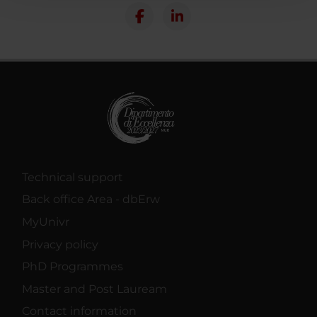
con altre informazioni che hai fornito loro o che hanno
raccolto dal tuo utilizzo dei loro servizi.
Technical support
Back office Area - dbErw
MyUnivr
Privacy policy
PhD Programmes
Master and Post Lauream
Contact information