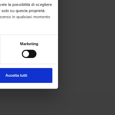
vete la possibilità di scegliere
li solo su questa proprietà
consenso in qualsiasi momento
alche metro,
Marketing
e specifiche (impronte
ezione dettagli
. Puoi
Accetta tutti
l media e per analizzare il
ostri partner che si occupano
azioni che hai fornito loro o