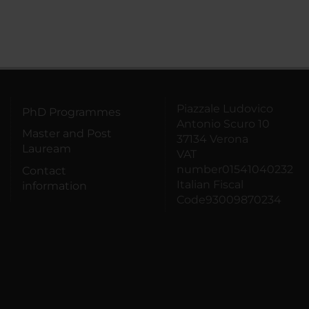
Piazzale Ludovico
PhD Programmes
Antonio Scuro 10
Master and Post
37134 Verona
Lauream
VAT
number01541040232
Contact
Italian Fiscal
information
Code93009870234