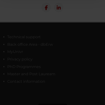
con altre informazioni che hai fornito loro o che hanno
raccolto dal tuo utilizzo dei loro servizi.
Technical support
Back office Area - dbErw
MyUnivr
Privacy policy
PhD Programmes
Master and Post Lauream
Contact information