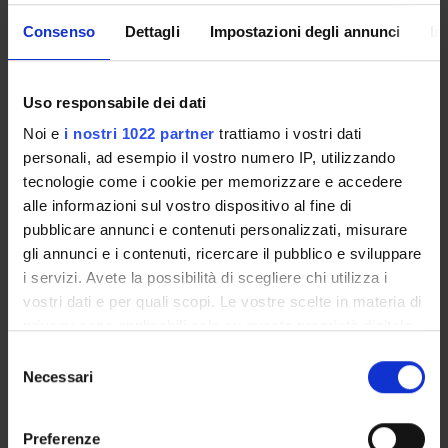
MEMBERS
Consenso
Dettagli
Impostazioni degli annunci
In
RECORDS AND DOCUMENTS
Uso responsabile dei dati
Noi e
i nostri 1022 partner
trattiamo i vostri dati
personali, ad esempio il vostro numero IP, utilizzando
ORGANISATION
tecnologie come i cookie per memorizzare e accedere
alle informazioni sul vostro dispositivo al fine di
GOVERNANCE
pubblicare annunci e contenuti personalizzati, misurare
gli annunci e i contenuti, ricercare il pubblico e sviluppare
COMMITTEES
i servizi. Avete la possibilità di scegliere chi utilizza i
vostri dati e per quali scopi. Le vostre scelte in materia di
DEPARTMENT ADMINISTRATION OFFICES
privacy sono applicabili solo su questa proprietà digitale
STUDENT ADMINISTRATION OFFICES
in cui avete effettuato le vostre scelte. È possibile
Selezione
modificare o revocare il proprio consenso in qualsiasi
Necessari
del
DEPARTMENT FACILITIES
momento dalla Dichiarazione sui cookie o facendo clic
consenso
sull'icona di attivazione della privacy.
Preferenze
LIBRARIES