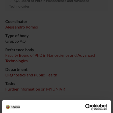
QA Board of PhD in Nanoscience and Advanced
Technologies
Coordinator
Alessandro Romeo
Type of body
Gruppo AQ
Reference body
Faculty Board of PhD in Nanoscience and Advanced
Technologies
Department
Diagnostics and Public Health
Tasks
Further information on MYUNIVR