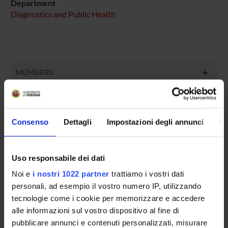
Department
Diagnostics and Public Health
MEMBERS
Elisabetta Allegrini
Paola Chinchiolo
Consenso
Dettagli
Impostazioni degli annunci
In
William Mantovani
Giovanni Pizzolo
Uso responsabile dei dati
Gabriele Romano
Noi e
i nostri 1022 partner
trattiamo i vostri dati
personali, ad esempio il vostro numero IP, utilizzando
Luisa Saiani
tecnologie come i cookie per memorizzare e accedere
Stefano Tardivo
alle informazioni sul vostro dispositivo al fine di
pubblicare annunci e contenuti personalizzati, misurare