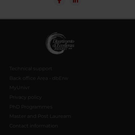
Technical support
Back office Area - dbErw
MyUnivr
Privacy policy
PhD Programmes
Master and Post Lauream
Contact information