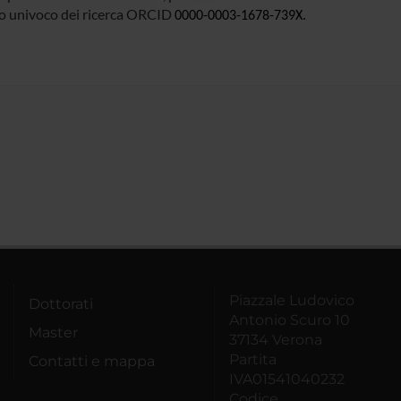
tico univoco dei ricerca ORCID
.
0000-0003-1678-739X
Piazzale Ludovico
Dottorati
Antonio Scuro 10
Master
37134 Verona
Partita
Contatti e mappa
IVA01541040232
Codice