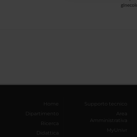
ginecolo
Home
Supporto tecnico
Dipartimento
Area
Amministrativa
Ricerca
MyUnivr
Didattica