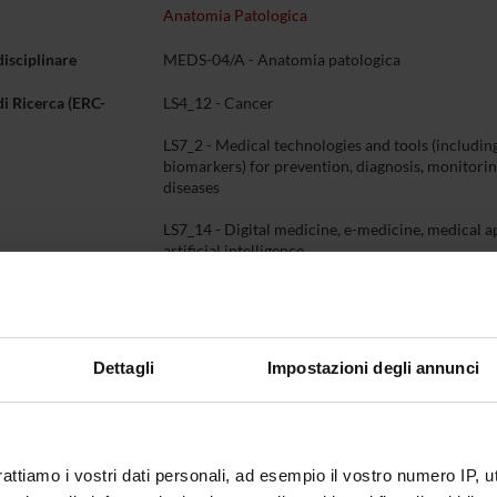
Anatomia Patologica
disciplinare
MEDS-04/A - Anatomia patologica
di Ricerca (ERC-
LS4_12 - Cancer
LS7_2 - Medical technologies and tools (including
biomarkers) for prevention, diagnosis, monitori
diseases
LS7_14 - Digital medicine, e-medicine, medical a
artificial intelligence
di Ricerca (ERC)
LS4_6 - Cancer and its biological basis
Dettagli
Impostazioni degli annunci
Piastra Odontoiatrica, Piano II, Stanza 92
o
045 8127458
aldo
scarpa
univr
it
rattiamo i vostri dati personali, ad esempio il vostro numero IP, 