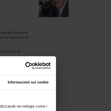
 genetic tools and
ng and treatment of
pplications of
Informazioni sui cookie
utilizzando tecnologie come i