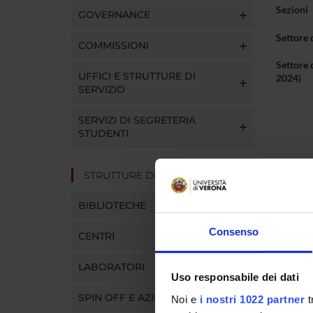
Sezioni
GOVERNANCE
Settore 
COMMISSIONI
Settore 
UFFICI E STRUTTURE DI
2024)
SERVIZIO
SERVIZI DI SEGRETERIA
STUDENTI
STRUTTURE DEL DIPARTIMENTO
Settore 
BIBLIOTECHE
Consenso
CENTRI
Ufficio
Telefon
LABORATORI
Uso responsabile dei dati
E-mail
SPIN OFF E AZIENDE
Noi e
i nostri 1022 partner
t