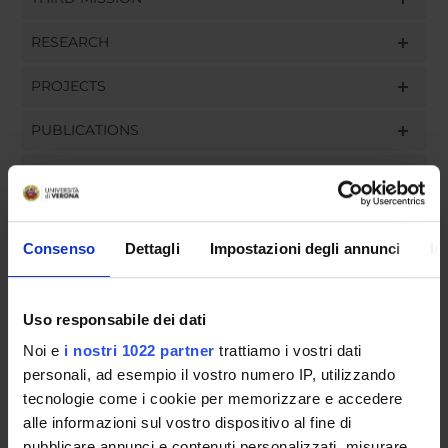
RESEARCH
PROJECTS
PUBLICATIONS
ASSIGNMENTS
Consenso
Dettagli
Impostazioni degli annunci
In
ORGANISATION
Uso responsabile dei dati
GOVERNANCE
Noi e
i nostri 1022 partner
trattiamo i vostri dati
COMMITTEES
personali, ad esempio il vostro numero IP, utilizzando
tecnologie come i cookie per memorizzare e accedere
DEPARTMENT ADMINISTRATION OFFICES
alle informazioni sul vostro dispositivo al fine di
pubblicare annunci e contenuti personalizzati, misurare