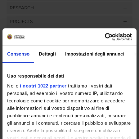
RESEARCH
PROJECTS
ASSIGNMENTS
Consenso
Dettagli
Impostazioni degli annunci
In
ORGANISATION
Uso responsabile dei dati
GOVERNANCE
Noi e
i nostri 1022 partner
trattiamo i vostri dati
personali, ad esempio il vostro numero IP, utilizzando
COMMITTEES
tecnologie come i cookie per memorizzare e accedere
alle informazioni sul vostro dispositivo al fine di
DEPARTMENT ADMINISTRATION OFFICES
pubblicare annunci e contenuti personalizzati, misurare
gli annunci e i contenuti, ricercare il pubblico e sviluppare
STUDENT ADMINISTRATION OFFICES
i servizi. Avete la possibilità di scegliere chi utilizza i
vostri dati e per quali scopi. Le vostre scelte in materia di
DEPARTMENT FACILITIES